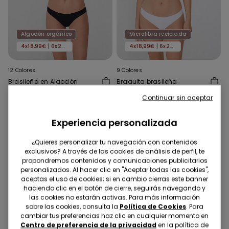
Algodón orgánico
Microfibra reciclada
4x18,99€ | 6x24,99€
4x18,99€ | 6x24,99€
12 Colores
9 Colores
Brasileña en Algodón
Braguita brasileña
Orgánico Color Sólido
microfibra reciclada sin
Continuar sin aceptar
costuras
4,99 €
5,99 €
Experiencia personalizada
¿Quieres personalizar tu navegación con contenidos
exclusivos? A través de las cookies de análisis de perfil, te
propondremos contenidos y comunicaciones publicitarios
personalizados. Al hacer clic en "Aceptar todas las cookies",
aceptas el uso de cookies; si en cambio cierras este banner
haciendo clic en el botón de cierre, seguirás navegando y
las cookies no estarán activas. Para más información
sobre las cookies, consulta la
Política de Cookies
. Para
cambiar tus preferencias haz clic en cualquier momento en
Centro de preferencia de la privacidad
en la política de