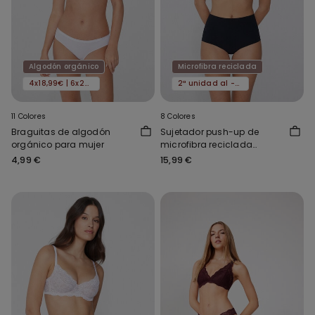
Algodón orgánico
Microfibra reciclada
4x18,99€ | 6x24,99€
2ª unidad al -50%
11 Colores
8 Colores
Braguitas de algodón
Sujetador push-up de
orgánico para mujer
microfibra reciclada
Athens
4,99 €
15,99 €