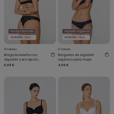
Encaje reciclado
Algodón orgánico
4x18,99€ | 6x24,99€
4x18,99€ | 6x24,99€
8 Colores
11 Colores
Braga brasileña con
Braguitas de algodón
algodón y encaje sin
orgánico para mujer
costuras
5,99 €
4,99 €