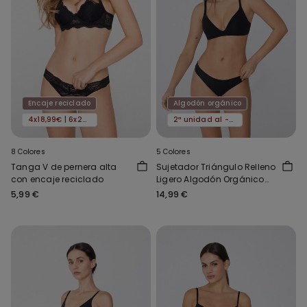
Encaje reciclado
Algodón orgánico
4x18,99€ | 6x24,99€
2ª unidad al -50%
8 Colores
5 Colores
Tanga V de pernera alta
Sujetador Triángulo Relleno
con encaje reciclado
Ligero Algodón Orgánico
London
5,99 €
14,99 €