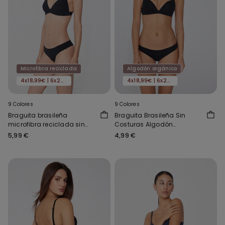
Microfibra reciclada
Algodón orgánico
4x18,99€ | 6x24,99€
4x18,99€ | 6x24,99€
9 Colores
9 Colores
Braguita brasileña
Braguita Brasileña Sin
microfibra reciclada sin
Costuras Algodón
costuras
Orgánico
5,99 €
4,99 €