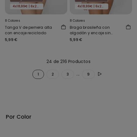
4x18,99€ | 6x24,99€
4x18,99€ | 6x24,99€
8 Colores
8 Colores
Tanga V de pernera alta
Braga brasileña con
con encaje reciclado
algodón y encaje sin
costuras
5,99 €
5,99 €
24 de 216 Productos
...
1
2
3
9
Por Color