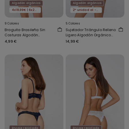
Algodón orgánico
Algodón orgánico
4x18,99€ | 6x24,99€
2ª unidad al -50%
9 Colores
5 Colores
Braguita Brasileña Sin
Sujetador Triángulo Relleno
Costuras Algodón
Ligero Algodón Orgánico
Orgánico
London
4,99 €
14,99 €
Encaje reciclado
Encaje reciclado