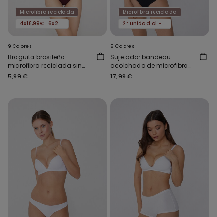
Microfibra reciclada
Microfibra reciclada
4x18,99€ | 6x24,99€
2ª unidad al -50%
9 Colores
5 Colores
Braguita brasileña
Sujetador bandeau
microfibra reciclada sin
acolchado de microfibra
costuras
reciclada de New York
5,99 €
17,99 €