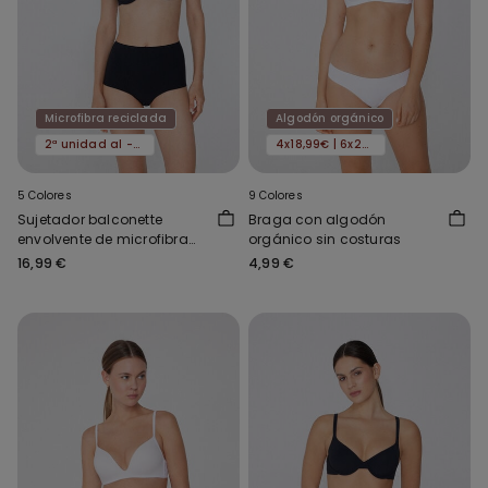
Microfibra reciclada
Algodón orgánico
2ª unidad al -50%
4x18,99€ | 6x24,99€
5 Colores
9 Colores
Sujetador balconette
Braga con algodón
envolvente de microfibra
orgánico sin costuras
reciclada Prague
16,99 €
4,99 €