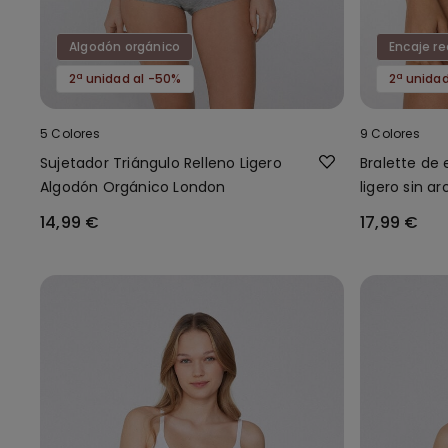
Algodón orgánico
Encaje re
2ª unidad al -50%
2ª unida
5 Colores
9 Colores
Sujetador Triángulo Relleno Ligero
Bralette de 
Algodón Orgánico London
ligero sin a
14,99 €
17,99 €