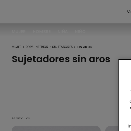
Vi
MUJER
HOMBRE
NIÑA
NIÑO
>
>
>
MUJER
ROPA INTERIOR
SUJETADORES
SIN AROS
Sujetadores sin aros
Ve
47 artículos
i