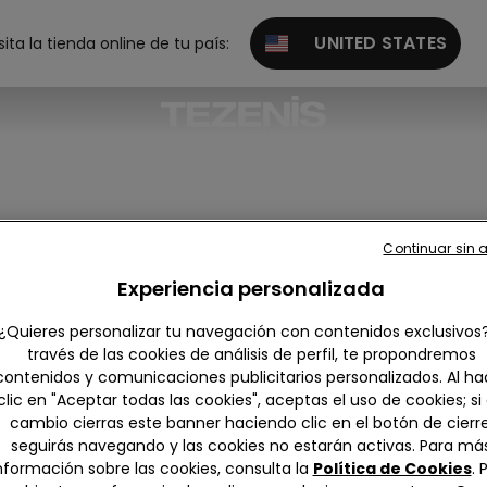
UNITED STATES
sita la tienda online de tu país:
Continuar sin 
Experiencia personalizada
¿Quieres personalizar tu navegación con contenidos exclusivos
través de las cookies de análisis de perfil, te propondremos
contenidos y comunicaciones publicitarios personalizados. Al ha
r todo
Push-up
Triangular
Bandeau y
Balconett
Bralet
clic en "Aceptar todas las cookies", aceptas el uso de cookies; si
sin tirante
e
Brasi
cambio cierras este banner haciendo clic en el botón de cierre
s
seguirás navegando y las cookies no estarán activas. Para má
nformación sobre las cookies, consulta la
Política de Cookies
. 