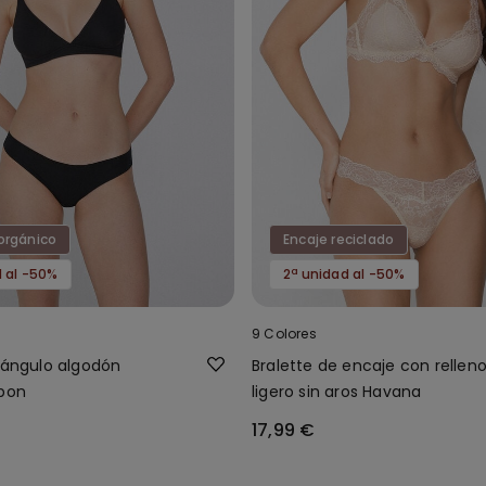
orgánico
Encaje reciclado
d al -50%
2ª unidad al -50%
9 Colores
riángulo algodón
Bralette de encaje con rellen
sbon
ligero sin aros Havana
17,99 €