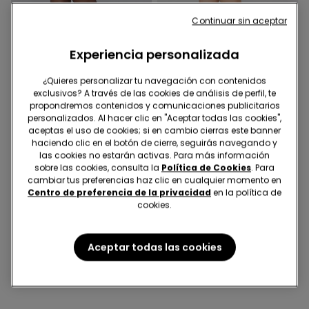
Continuar sin aceptar
Experiencia personalizada
¿Quieres personalizar tu navegación con contenidos
exclusivos? A través de las cookies de análisis de perfil, te
Medias 4x3
Medias 4x3
propondremos contenidos y comunicaciones publicitarios
personalizados. Al hacer clic en "Aceptar todas las cookies",
aceptas el uso de cookies; si en cambio cierras este banner
5 Colores
5 Colores
haciendo clic en el botón de cierre, seguirás navegando y
Medias Transparentes 20
Medias Transparentes 20
las cookies no estarán activas. Para más información
Denier Appearance
Denier Appearance
sobre las cookies, consulta la
Política de Cookies
. Para
2,99 €
2,99 €
cambiar tus preferencias haz clic en cualquier momento en
Centro de preferencia de la privacidad
en la política de
cookies.
6 de 6 Productos
Aceptar todas las cookies
1