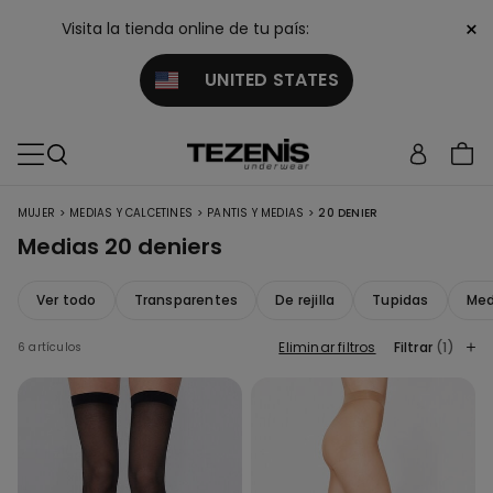
×
Visita la tienda online de tu país:
UNITED STATES
>
>
>
MUJER
MEDIAS Y CALCETINES
PANTIS Y MEDIAS
20 DENIER
Medias 20 deniers
Ver todo
Transparentes
De rejilla
Tupidas
Med
Eliminar filtros
Filtrar
(1)
6 artículos