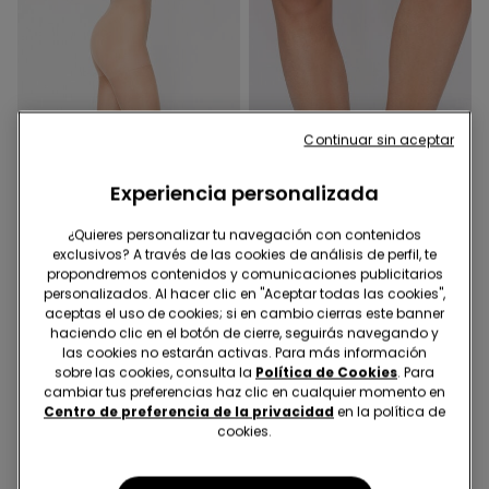
Continuar sin aceptar
Experiencia personalizada
¿Quieres personalizar tu navegación con contenidos
exclusivos? A través de las cookies de análisis de perfil, te
propondremos contenidos y comunicaciones publicitarios
Medias 4x3
Medias 4x3
personalizados. Al hacer clic en "Aceptar todas las cookies",
aceptas el uso de cookies; si en cambio cierras este banner
haciendo clic en el botón de cierre, seguirás navegando y
3 Colores
2 Colores
las cookies no estarán activas. Para más información
Pantis Semitupidos 40
Calcetines Cortos Velados
sobre las cookies, consulta la
Política de Cookies
. Para
Denier Appearance
20 Denier Appearance
cambiar tus preferencias haz clic en cualquier momento en
3,99 €
1,99 €
Centro de preferencia de la privacidad
en la política de
cookies.