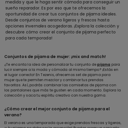
medida y que le haga sentir cómoda para conseguir un
sueño reparador. Es por eso que te ofrecemos la
oportunidad de crear tus conjuntos de pijama ideales.
Desde conjuntos de verano ligeros y frescos hasta
opciones invernales acogedoras. ¡Explora la colección y
descubre cómo crear el conjunto de pijama perfecto
para cada temporada!
Conjuntos de
p
ijama
de
m
ujer
: ¡
m
ix and
m
atch!
¿
Te
encanta
la idea de
personalizar
tu
conjunto de
pijama
para
lucir
siempre
a la
moda
y
cómoda
al
mismo
tiempo
? ¡
Estás
en
el
lugar
correcto
! En
Tezenis
,
ofrecemos
set
de
pijama
para
mujer
que
te
permiten
mezclar
y
combinar
tus
prendas
favoritas
.
Así
,
podrás
combinar
las
camisetas
de
pijama
con
los
pantalones
que
más
te
gusten
en
cada
momento
. Explora la
colección
y
saca
tu
espíritu
creativo
con
nues
tra
gama
.
¿
Cómo
crear
el
mejor
conjunto de
pijama
para
el
verano
?
El
verano
es
una
temporada
que
exige
prendas
frescas y
ligeras
,
¡y
tu
pijama
no
debe
ser la
excepción
!
Puedes
crear
un conjunto