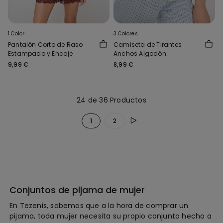
1 Color
3 Colores
Pantalón Corto de Raso
Camiseta de Tirantes
Estampado y Encaje
Anchos Algodón
Estampado
9,99 €
8,99 €
24 de 36 Productos
1
2
Conjuntos de pijama de mujer
En Tezenis, sabemos que a la hora de comprar un
pijama, toda mujer necesita su propio conjunto hecho a