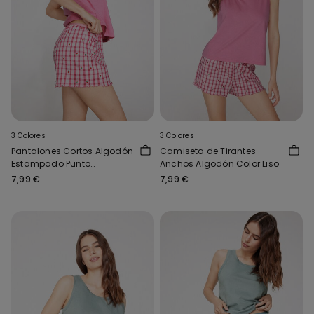
3 Colores
3 Colores
Pantalones Cortos Algodón
Camiseta de Tirantes
Estampado Punto
Anchos Algodón Color Liso
Festoneado
7,99 €
7,99 €