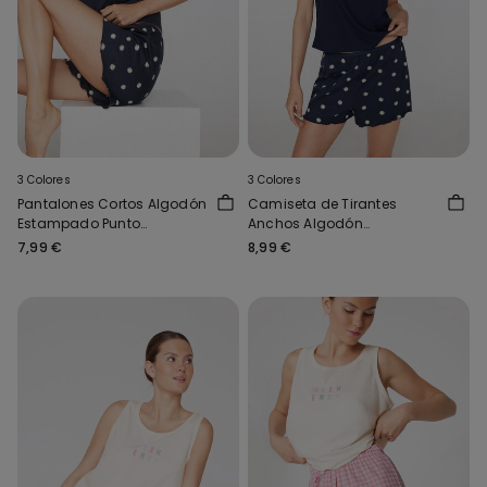
3 Colores
3 Colores
Pantalones Cortos Algodón
Camiseta de Tirantes
Estampado Punto
Anchos Algodón
Festoneado
Estampado
7,99 €
8,99 €