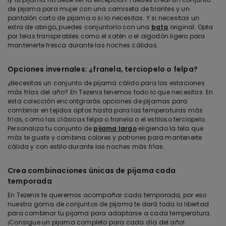
de
pijama
para
mujer
con
una
camiseta
de
tirantes
y un
pantalón
corto
de
pijama
o
si
lo
necesitas
. Y
si
necesitas
un
extra de
abrigo
,
puedes
conjuntarlo
con
una
bata
original.
Opta
por
telas
transpirables
como
el
satén
o
el
algodón
ligero para
mantenerte
fresca
durante
las
noches
cálidas
.
Opciones
invernales
: ¿
franela
,
terciopelo
o
felpa
?
¿
Necesitas
un conjunto de
pijama
cálido
para las
estaciones
más
frías
del
año
? En
Tezenis
tenemos
todo
lo que
necesitas
. En
esta
colección
encontgrarás
opciones
de
pijamas
para
combi
nar
en
tejidos
aptos
hasta para las
temperaturas
más
frías
,
como
las
clásicas
felpa
o
franela
o
el
estiloso
terciopelo
.
Personaliza
tu
conjunto de
pijama
largo
eligiendo
la
tela
que
más
te
guste
y
combina
colores
y
patrones
para
mantenerte
cálida
y con
estilo
durante
las
noches
más
frías
.
Crea
combinaciones
únicas
de
pijama
cada
temporada
En
Tezenis
te
queremos
acompañar
cada
temporada
,
por
eso
nuestra
gama
de conjuntos de
pijama
te
dará
toda
la
libertad
para
combinar
tu
pijama
para
adaptarse
a
cada
temperatura
.
¡
Consigue
un
pijama
completo
para
cada
día del
año
!