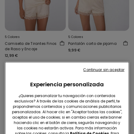
5 Colores
5 Colores
Camiseta de Tirantes Finos
Pantalón corto de pijama
de Raso y Encaje
9,99 €
12,99 €
Continuar sin aceptar
Experiencia personalizada
¿Quieres personalizar tu navegación con contenidos
exclusivos? A través de las cookies de análisis de perfil, te
propondremos contenidos y comunicaciones publicitarios
personalizados. Al hacer clic en "Aceptar todas las cookies",
aceptas el uso de cookies; si en cambio cierras este banner
haciendo clic en el botón de cierre, seguirás navegando y
las cookies no estarán activas. Para más información
sobre las cookies, consulta la
Política de Cookies
. Para