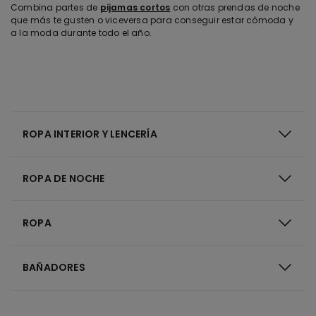
Combina
partes de
pijamas
cortos
con
o
tras
p
rendas
de
noche
que
má
s
te
gusten
o
v
iceversa
para
conseguir
estar
cómoda
y
a la
moda
durante
todo
el
año
.
ROPA INTERIOR Y LENCERÍA
ROPA DE NOCHE
ROPA
BAÑADORES