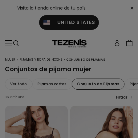
×
Visita la tienda online de tu país:
UNITED STATES
>
>
MUJER
PIJAMAS Y ROPA DE NOCHE
CONJUNTO DE PIJAMAS
Conjuntos de pijama mujer
Ver todo
Pijamas cortos
Conjunto de Pijamas
Pija
Filtrar
36 artículos