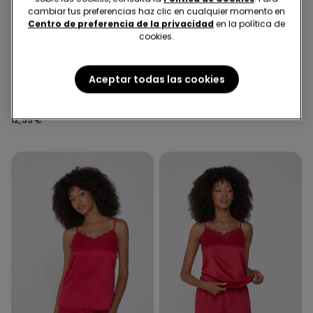
cambiar tus preferencias haz clic en cualquier momento en
Centro de preferencia de la privacidad
en la política de
cookies.
5 Colores
5 Colores
Aceptar todas las cookies
Camiseta de Tirantes Finos
Pantalón corto de pijama
de Raso y Encaje
9,99 €
12,99 €