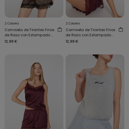
2 Colores
2 Colores
Camiseta de Tirantes Finos
Camiseta de Tirantes Finos
de Raso con Estampado y
de Raso con Estampado y
Encaje
Encaje
12,99 €
12,99 €