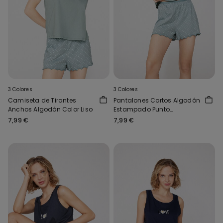
3 Colores
3 Colores
Camiseta de Tirantes
Pantalones Cortos Algodón
Anchos Algodón Color Liso
Estampado Punto
Festoneado
7,99 €
7,99 €