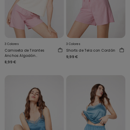
3 Colores
3 Colores
Camiseta de Tirantes
Shorts de Tela con Cordón
Anchos Algodón
9,99 €
Estampado
8,99 €