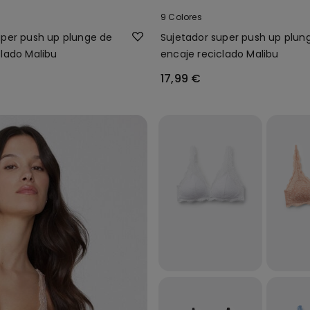
9 Colores
uper push up plunge de
Sujetador super push up plun
clado Malibu
encaje reciclado Malibu
17,99 €