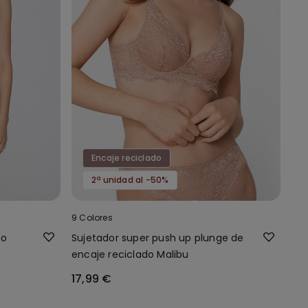
Encaje reciclado
2ª unidad al -50%
9 Colores
no
Sujetador super push up plunge de
encaje reciclado Malibu
17,99 €