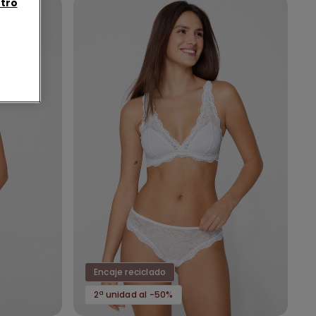
tro
Encaje reciclado
2ª unidad al -50%