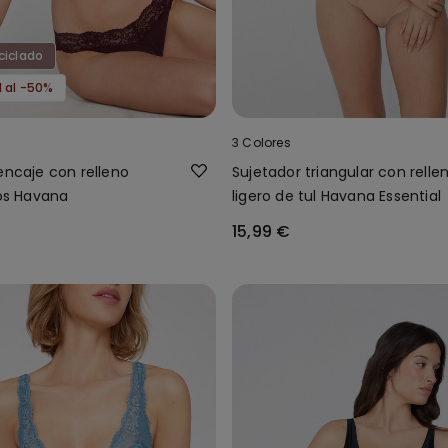
ciclado
d al -50%
3 Colores
encaje con relleno
Sujetador triangular con relle
ros Havana
ligero de tul Havana Essential
15,99 €