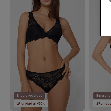
c
Encaje reciclado
Encaje re
2ª unidad al -50%
2ª unida