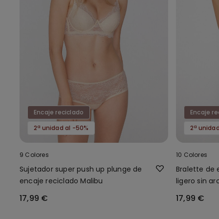
Encaje reciclado
Encaje re
2ª unidad al -50%
2ª unida
9 Colores
10 Colores
Sujetador super push up plunge de
Bralette de 
encaje reciclado Malibu
ligero sin a
17,99 €
17,99 €