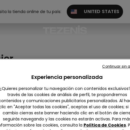
UNITED STATES
sita la tienda online de tu país:
ier
Continuar sin 
Experiencia personalizada
¿Quieres personalizar tu navegación con contenidos exclusivos
través de las cookies de análisis de perfil, te propondremos
contenidos y comunicaciones publicitarios personalizados. Al ha
r todo
Push-up
Triangular
Bandeau y
Balconett
Bralet
clic en "Aceptar todas las cookies", aceptas el uso de cookies; si
sin tirante
e
Brasi
cambio cierras este banner haciendo clic en el botón de cierre
s
seguirás navegando y las cookies no estarán activas. Para má
nformación sobre las cookies, consulta la
Política de Cookies
. 