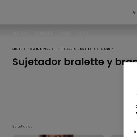
Vi
MUJER
HOMBRE
NIÑA
NIÑO
>
>
>
MUJER
ROPA INTERIOR
SUJETADORES
BRALETTE Y BRASIER
Sujetador bralette y bras
Ve
28 artículos
i