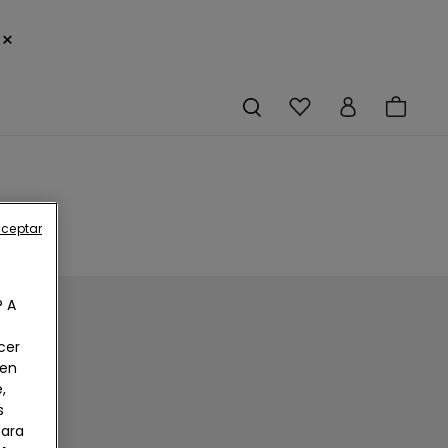
×
aceptar
? A
cer
 en
,
s
Para