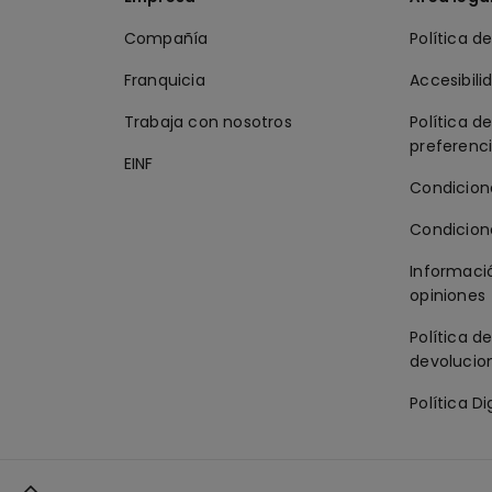
Compañía
Política d
Franquicia
Accesibili
Trabaja con nosotros
Política d
preferenc
EINF
Condicion
Condicion
Informació
opiniones
Política d
devolucion
Política Di
l