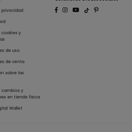
e privacidad
dad
e cookies y
ias
es de uso
es de venta
n sobre las
e cambios y
es en tienda fisica
gital Wallet