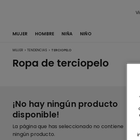
Vi
MUJER
HOMBRE
NIÑA
NIÑO
>
>
MUJER
TENDENCIAS
TERCIOPELO
Ropa de terciopelo
¡No hay ningún producto
disponible!
La página que has seleccionado no contiene
ningún producto.
i