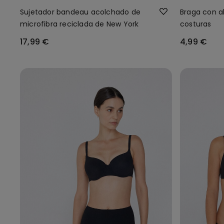
Sujetador bandeau acolchado de
Braga con a
microfibra reciclada de New York
costuras
17,99 €
4,99 €