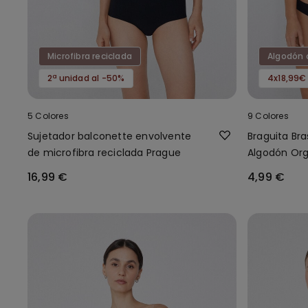
Microfibra reciclada
Algodón 
2ª unidad al -50%
4x18,99€
5 Colores
9 Colores
Sujetador balconette envolvente
Braguita Bra
de microfibra reciclada Prague
Algodón Or
16,99 €
4,99 €