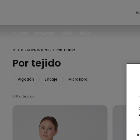
Vi
MUJER
HOMBRE
NIÑA
NIÑO
>
>
MUJER
ROPA INTERIOR
POR TEJIDO
Por tejido
Algodón
Encaje
Microfibra
370 artículos
i