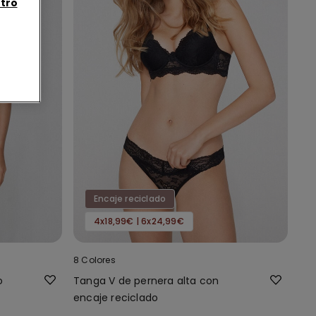
tro
Encaje reciclado
4x18,99€ | 6x24,99€
8 Colores
o
Tanga V de pernera alta con
encaje reciclado