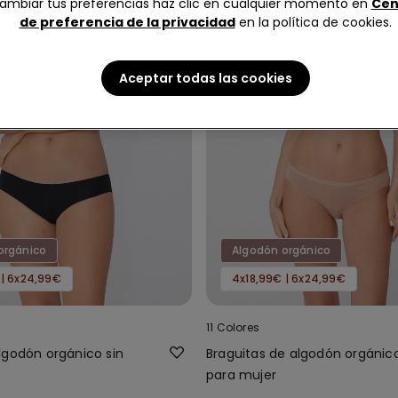
ambiar tus preferencias haz clic en cualquier momento en
Cen
de preferencia de la privacidad
en la política de cookies.
Aceptar todas las cookies
orgánico
Algodón orgánico
 | 6x24,99€
4x18,99€ | 6x24,99€
11 Colores
lgodón orgánico sin
Braguitas de algodón orgánic
para mujer