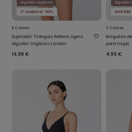
Algodón orgánico
Algodón 
2ª unidad al -50%
4x18,99€
5 Colores
11 Colores
Sujetador Triángulo Relleno Ligero
Braguitas d
Algodón Orgánico London
para mujer
14,99 €
4,99 €