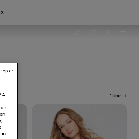
×
aceptar
? A
Filtrar
cer
 en
,
s
Para