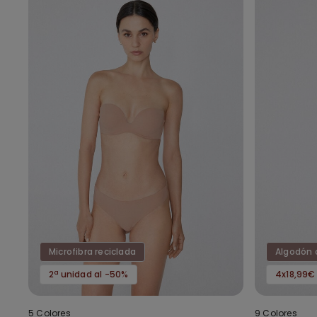
Microfibra reciclada
Algodón 
2ª unidad al -50%
4x18,99€
5 Colores
9 Colores