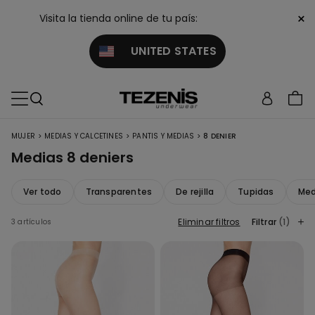
×
Visita la tienda online de tu país:
UNITED STATES
>
>
>
MUJER
MEDIAS Y CALCETINES
PANTIS Y MEDIAS
8 DENIER
Medias 8 deniers
Ver todo
Transparentes
De rejilla
Tupidas
Med
Eliminar filtros
Filtrar
(1)
3 artículos