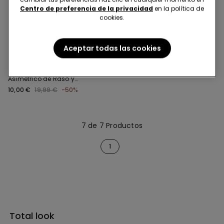
Centro de preferencia de la privacidad
en la política de
cookies.
-50%
Aceptar todas las cookies
2 Colores
Combinación/Vestido
Asimétrico de Raso y
Encaje
10,00 €
19,99 €
-50%
7 de 7 Productos
1
Total look