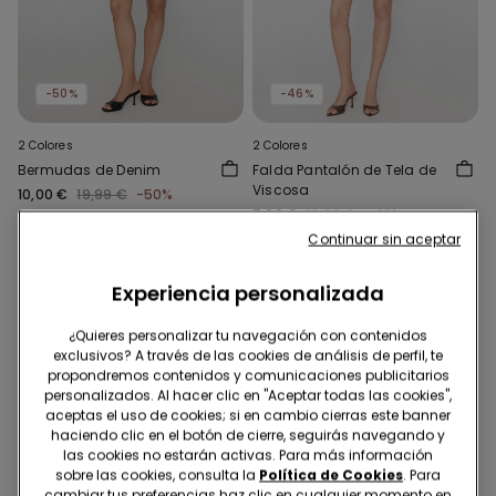
-50%
-46%
2 Colores
2 Colores
Bermudas de Denim
Falda Pantalón de Tela de
Viscosa
10,00 €
19,99 €
-50%
7,00 €
12,99 €
-46%
Continuar sin aceptar
Experiencia personalizada
¿Quieres personalizar tu navegación con contenidos
exclusivos? A través de las cookies de análisis de perfil, te
propondremos contenidos y comunicaciones publicitarios
personalizados. Al hacer clic en "Aceptar todas las cookies",
aceptas el uso de cookies; si en cambio cierras este banner
haciendo clic en el botón de cierre, seguirás navegando y
las cookies no estarán activas. Para más información
sobre las cookies, consulta la
Política de Cookies
. Para
cambiar tus preferencias haz clic en cualquier momento en