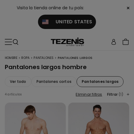
×
Visita la tienda online de tu país:
UNITED STATES
>
>
>
HOMBRE
ROPA
PANTALONES
PANTALONES LARGOS
Pantalones largos hombre
Ver todo
Pantalones cortos
Pantalones largos
Eliminar filtros
Filtrar
(1)
4 artículos