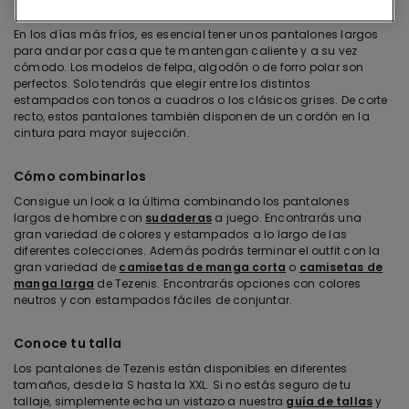
Pantalones para estar por casa
En los días más fríos, es esencial tener unos pantalones largos
para andar por casa que te mantengan caliente y a su vez
cómodo. Los modelos de felpa, algodón o de forro polar son
perfectos. Solo tendrás que elegir entre los distintos
estampados con tonos a cuadros o los clásicos grises. De corte
recto, estos pantalones también disponen de un cordón en la
cintura para mayor sujección.
Cómo combinarlos
Consigue un look a la última combinando los pantalones
largos de hombre con
sudaderas
a juego. Encontrarás una
gran variedad de colores y estampados a lo largo de las
diferentes colecciones. Además podrás terminar el outfit con la
gran variedad de
camisetas de manga corta
o
camisetas de
manga larga
de Tezenis. Encontrarás opciones con colores
neutros y con estampados fáciles de conjuntar.
Conoce tu talla
Los pantalones de Tezenis están disponibles en diferentes
tamaños, desde la S hasta la XXL. Si no estás seguro de tu
tallaje, simplemente echa un vistazo a nuestra
guía de tallas
y