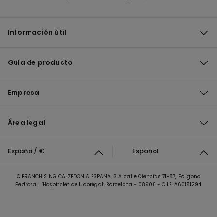
Información útil
Guía de producto
Empresa
Área legal
España / €
Español
© FRANCHISING CALZEDONIA ESPAÑA, S.A. calle Ciencias 71-87, Polígono
Pedrosa, L’Hospitalet de Llobregat, Barcelona - 08908 - C.I.F. A60181294