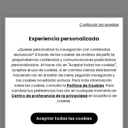
Pantalones largos hombre
Continuar sin aceptar
Consigue en Tezenis los pantalones largos de hombre
que estabas esperando para esta temporada. Modelos
Experiencia personalizada
largos de algodón, felpa o franela para hace deporte o
para estar por casa comodamente. Nunca ha sido tan
¿Quieres personalizar tu navegación con contenidos
sencillo conseguir un look tan práctico y casual al
exclusivos? A través de las cookies de análisis de perfil, te
mismo tiempo.
propondremos contenidos y comunicaciones publicitarios
personalizados. Al hacer clic en "Aceptar todas las cookies",
aceptas el uso de cookies; si en cambio cierras este banner
haciendo clic en el botón de cierre, seguirás navegando y
Pantalones largos de deporte
las cookies no estarán activas. Para más información
sobre las cookies, consulta la
Política de Cookies
. Para
En Tezenis disponemos de una gran variedad de diseños y
cambiar tus preferencias haz clic en cualquier momento en
estilos deportivos. Desde pantalones largos con ribetes o
Centro de preferencia de la privacidad
en la política de
bandas laterales hasta modelos con tonos más neutros para
cookies.
combinar fácilmente con el resto de tu
ropa deportiva
. Son
prendas muy prácticas de hombre que disponen de bolsillos a
los lados e incluso traseros, cordón en la cintura y puños en el
bajo, ideales para tus actividades diarias.
Aceptar todas las cookies