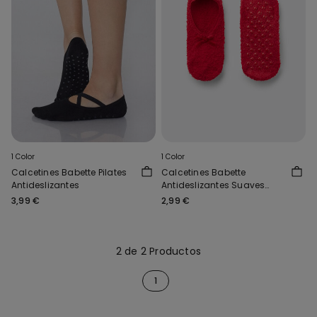
1 Color
1 Color
Calcetines Babette Pilates
Calcetines Babette
Antideslizantes
Antideslizantes Suaves
para Mujer
3,99 €
2,99 €
2 de 2 Productos
1