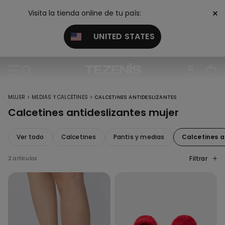
×
Visita la tienda online de tu país:
UNITED STATES
>
>
MUJER
MEDIAS Y CALCETINES
CALCETINES ANTIDESLIZANTES
Calcetines antideslizantes mujer
Ver todo
Calcetines
Pantis y medias
Calcetines a
Filtrar
2 artículos