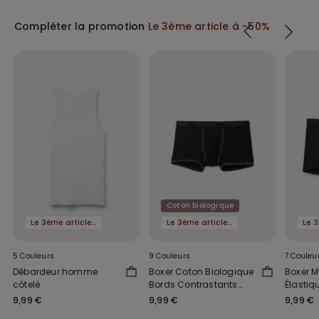
Compléter la promotion
Le 3ème article à -50%
Coton biologique
Le 3ème article à -50%
Le 3ème article à -50%
5 Couleurs
9 Couleurs
7 Couleu
Débardeur homme
Boxer Coton Biologique
Boxer M
côtelé
Bords Contrastants
Élastiq
Logo
9,99 €
9,99 €
9,99 €