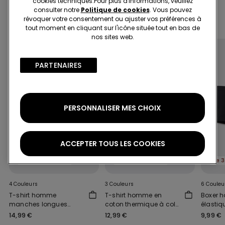
cookies techniques.​Pour plus d'informations, veuillez
consulter notre
Politique de cookies
. Vous pouvez
révoquer votre consentement ou ajuster vos préférences à
Complétez votre look
tout moment en cliquant sur l'icône située tout en bas de
nos sites web.
PARTENAIRES​
PERSONNALISER MES CHOIX
ACCEPTER TOUS LES COOKIES
Le 3ème article à -50%
Le 3ème article à -50%
4 Couleurs
3 Couleurs
6 Couleu
T-shirt homme
T-shirt homme en
Boxer 
manches longues
coton thermique à col
élastiq
thermique
rond
14,99 €
12,99 €
9,99 €