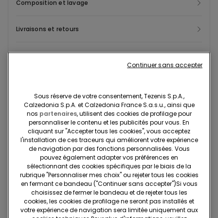
Composition et lavage
Livraisons et retours
Recherchez en boutique
Continuer sans accepter
Projet Be The Change : traçabilité
Sous réserve de votre consentement, Tezenis S.p.A.,
Calzedonia S.p.A. et Calzedonia France S.a.s.u., ainsi que
nos
partenaires
, utilisent des cookies de profilage pour
Standard à domicile
personnaliser le contenu et les publicités pour vous. En
cliquant sur "Accepter tous les cookies", vous acceptez
Membre du programme fidélité Tezenis Talent
2€
l'installation de ces traceurs qui améliorent votre expérience
Pour toute commande supérieure à 55€
Livraison gratuite
de navigation par des fonctions personnalisées. Vous
pouvez également adapter vos préférences en
5 jours ouvrables
sélectionnant des cookies spécifiques par le biais de la
rubrique "Personnaliser mes choix" ou rejeter tous les cookies
en fermant ce bandeau ("Continuer sans accepter")​Si vous
Retrait en magasin
Gratuit
choisissez de fermer le bandeau et de rejeter tous les
cookies, les cookies de profilage ne seront pas installés et
3 à 5 jours ouvrables
votre expérience de navigation sera limitée uniquement aux