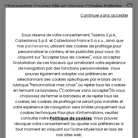
Chaussettes Courtes Fille en Viscose Côtelée Pailletée
Continuer sans accepter
null
Nous sommes désolés, l'article n''est pas disponible en
ligne et ne peut être ajouté à votre Panier.
Sous réserve de votre consentement, Tezenis S.p.A.,
Calzedonia S.p.A. et Calzedonia France S.a.s.u., ainsi que
nos
partenaires
, utilisent des cookies de profilage pour
personnaliser le contenu et les publicités pour vous. En
Description
Réf. article: 3ZZ078
cliquant sur "Accepter tous les cookies", vous acceptez
l'installation de ces traceurs qui améliorent votre expérience
Chaussettes courtes réalisées en viscose côtelée pailletée.
de navigation par des fonctions personnalisées. Vous
pouvez également adapter vos préférences en
sélectionnant des cookies spécifiques par le biais de la
rubrique "Personnaliser mes choix" ou rejeter tous les cookies
Composition et lavage
en fermant ce bandeau ("Continuer sans accepter")​Si vous
choisissez de fermer le bandeau et de rejeter tous les
cookies, les cookies de profilage ne seront pas installés et
Livraisons et retours
votre expérience de navigation sera limitée uniquement aux
cookies techniques.​Pour plus d'informations, veuillez
consulter notre
Politique de cookies
. Vous pouvez
Recherchez en boutique
révoquer votre consentement ou ajuster vos préférences à
tout moment en cliquant sur l'icône située tout en bas de
nos sites web.