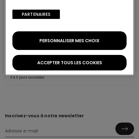
Projet Be The Change : traçabilité
PARTENAIRES​
Standard à domicile
Membre du programme fidélité Tezenis Talent
2€
PERSONNALISER MES CHOIX
Pour toute commande supérieure à 55€
Livraison gratuite
5 jours ouvrables
ACCEPTER TOUS LES COOKIES
Retrait en magasin
Gratuit
3 à 5 jours ouvrables
Inscrivez-vous à notre newsletter