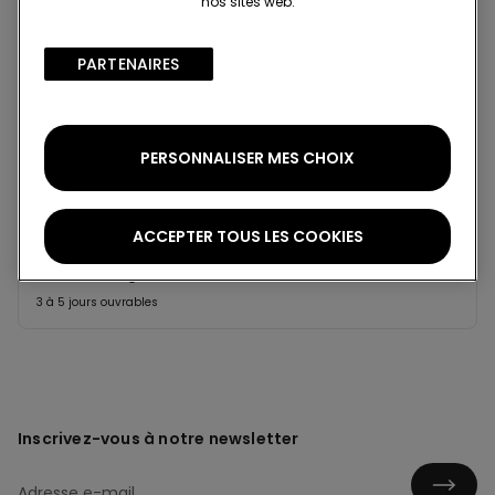
nos sites web.
Projet Be The Change : traçabilité
PARTENAIRES​
Standard à domicile
Membre du programme fidélité Tezenis Talent
2€
PERSONNALISER MES CHOIX
Pour toute commande supérieure à 55€
Livraison gratuite
5 jours ouvrables
ACCEPTER TOUS LES COOKIES
Retrait en magasin
Gratuit
3 à 5 jours ouvrables
Inscrivez-vous à notre newsletter