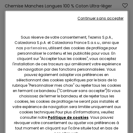
Chemise Manches Longues 100 % Coton Ultra-léger
null
Continuer sans accepter
Nous sommes désolés, l'article n''est pas disponible en
ligne et ne peut être ajouté à votre Panier.
Sous réserve de votre consentement, Tezenis S.p.A.,
Calzedonia S.p.A. et Calzedonia France S.a.s.u., ainsi que
nos
partenaires
, utilisent des cookies de profilage pour
Description
Réf. article: 2ML116
personnaliser le contenu et les publicités pour vous. En
cliquant sur "Accepter tous les cookies", vous acceptez
Chemise à manches longues avec col et boutons, réalisée en
l'installation de ces traceurs qui améliorent votre expérience
de navigation par des fonctions personnalisées. Vous
toile légère 100 % coton. Coupe standard.
pouvez également adapter vos préférences en
sélectionnant des cookies spécifiques par le biais de la
rubrique "Personnaliser mes choix" ou rejeter tous les cookies
en fermant ce bandeau ("Continuer sans accepter")​Si vous
Composition et lavage
choisissez de fermer le bandeau et de rejeter tous les
cookies, les cookies de profilage ne seront pas installés et
votre expérience de navigation sera limitée uniquement aux
Livraisons et retours
cookies techniques.​Pour plus d'informations, veuillez
consulter notre
Politique de cookies
. Vous pouvez
révoquer votre consentement ou ajuster vos préférences à
Recherchez en boutique
tout moment en cliquant sur l'icône située tout en bas de