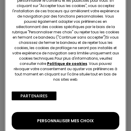
personnaliser le contenu et les publicités pour vous. En
cliquant sur "Accepter tous les cookies", vous acceptez
l'installation de ces traceurs qui améliorent votre expérience
Recherchez en boutique
de navigation par des fonctions personnalisées. Vous
pouvez également adapter vos préférences en
sélectionnant des cookies spécifiques par le biais de la
Projet Be The Change : traçabilité
rubrique "Personnaliser mes choix" ou rejeter tous les cookies
en fermant ce bandeau ("Continuer sans accepter")​Si vous
choisissez de fermer le bandeau et de rejeter tous les
cookies, les cookies de profilage ne seront pas installés et
Standard à domicile
votre expérience de navigation sera limitée uniquement aux
cookies techniques.​Pour plus d'informations, veuillez
Membre du programme fidélité Tezenis Talent
2€
consulter notre
Politique de cookies
. Vous pouvez
Pour toute commande supérieure à 55€
Livraison gratuite
révoquer votre consentement ou ajuster vos préférences à
tout moment en cliquant sur l'icône située tout en bas de
5 jours ouvrables
nos sites web.
Retrait en magasin
Gratuit
PARTENAIRES​
3 à 5 jours ouvrables
Notes et avis
PERSONNALISER MES CHOIX
5,0
sur 5 étoiles
2 évaluations