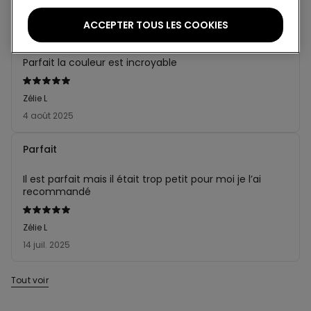
ACCEPTER TOUS LES COOKIES
Parfait
Parfait la couleur est incroyable
Évalué
5sur 5
Zélie L
4 août 2025
Parfait
Il est parfait mais il était trop petit pour moi je l’ai
recommandé
Évalué
5sur 5
Zélie L
14 juil. 2025
Tout voir