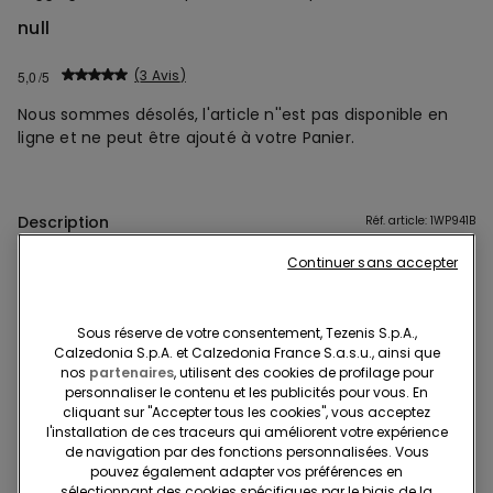
null
3 Avis
5,0
Nous sommes désolés, l'article n''est pas disponible en
ligne et ne peut être ajouté à votre Panier.
Description
Réf. article: 1WP941B
Continuer sans accepter
Legging thermique effet jean skinny, conçu pour offrir le bon
équilibre entre confort et praticité, en conservant la chaleur lors
des journées les plus froides. Le tissu doux et thermique
Sous réserve de votre consentement, Tezenis S.p.A.,
enveloppe délicatement le corps, offrant une sensation agréable
En savoir plus
Calzedonia S.p.A. et Calzedonia France S.a.s.u., ainsi que
de chaleur grâce au tissu thermique. La coupe près du corps et
nos
partenaires
, utilisent des cookies de profilage pour
personnaliser le contenu et les publicités pour vous. En
l’effet push-up sculptent la silhouette de manière naturelle, sans
cliquant sur "Accepter tous les cookies", vous acceptez
Composition et lavage
renoncer au confort. La forme slim suit les courbes du corps, en
l'installation de ces traceurs qui améliorent votre expérience
garantissant confort et liberté de mouvement. Grâce à son
de navigation par des fonctions personnalisées. Vous
pouvez également adapter vos préférences en
élasticité, le legging jean s’adapte facilement à la silhouette et
Livraisons et retours
sélectionnant des cookies spécifiques par le biais de la