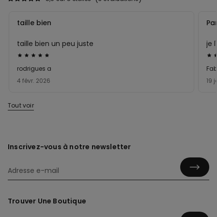
taille bien
Par
taille bien un peu juste
je 
Évalué
Éva
5sur 5
5su
rodrigues a
Fab
4 févr. 2026
19 
Tout voir
Inscrivez-vous à notre newsletter
Trouver Une Boutique