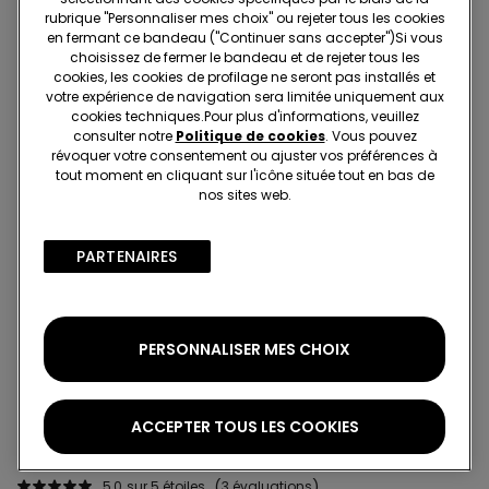
est donc adapté à des occasions diverses, du look quotidien à
rubrique "Personnaliser mes choix" ou rejeter tous les cookies
celui plus recherché. Modèle à poches, passants de ceinture,
en fermant ce bandeau ("Continuer sans accepter")​Si vous
Recherchez en boutique
choisissez de fermer le bandeau et de rejeter tous les
fermeture zippée et bouton.
cookies, les cookies de profilage ne seront pas installés et
votre expérience de navigation sera limitée uniquement aux
Projet Be The Change : traçabilité
cookies techniques.​Pour plus d'informations, veuillez
consulter notre
Politique de cookies
. Vous pouvez
révoquer votre consentement ou ajuster vos préférences à
tout moment en cliquant sur l'icône située tout en bas de
Standard à domicile
nos sites web.
Membre du programme fidélité Tezenis Talent
2€
Pour toute commande supérieure à 55€
Livraison gratuite
PARTENAIRES​
5 jours ouvrables
PERSONNALISER MES CHOIX
Retrait en magasin
Gratuit
3 à 5 jours ouvrables
ACCEPTER TOUS LES COOKIES
Notes et avis
5,0
sur 5 étoiles
3 évaluations