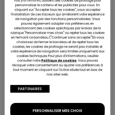
nos
partenaires
, utilisent des cookies de profilage pour
personnaliser le contenu et les publicités pour vous. En
cliquant sur "Accepter tous les cookies", vous acceptez
Livraisons et retours
l'installation de ces traceurs qui améliorent votre expérience
de navigation par des fonctions personnalisées. Vous
pouvez également adapter vos préférences en
Recherchez en boutique
sélectionnant des cookies spécifiques par le biais de la
rubrique "Personnaliser mes choix" ou rejeter tous les cookies
en fermant ce bandeau ("Continuer sans accepter")​Si vous
Projet Be The Change : traçabilité
choisissez de fermer le bandeau et de rejeter tous les
cookies, les cookies de profilage ne seront pas installés et
votre expérience de navigation sera limitée uniquement aux
cookies techniques.​Pour plus d'informations, veuillez
Standard à domicile
consulter notre
Politique de cookies
. Vous pouvez
révoquer votre consentement ou ajuster vos préférences à
Membre du programme fidélité Tezenis Talent
2€
tout moment en cliquant sur l'icône située tout en bas de
Pour toute commande supérieure à 55€
Livraison gratuite
nos sites web.
5 jours ouvrables
PARTENAIRES​
Retrait en magasin
Gratuit
3 à 5 jours ouvrables
PERSONNALISER MES CHOIX