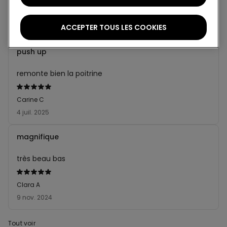
Notes et avis
ACCEPTER TOUS LES COOKIES
5,0
sur 5 étoiles
2 évaluations
push up
remonte bien la poitrine
Évalué
5sur 5
Carine C
4 juil. 2025
magnifique
très beau bas
Évalué
5sur 5
Clara A
9 nov. 2024
Tout voir