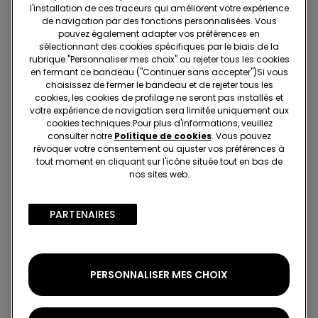
l'installation de ces traceurs qui améliorent votre expérience
Projet Be The Change : traçabilité
de navigation par des fonctions personnalisées. Vous
pouvez également adapter vos préférences en
sélectionnant des cookies spécifiques par le biais de la
rubrique "Personnaliser mes choix" ou rejeter tous les cookies
en fermant ce bandeau ("Continuer sans accepter")​Si vous
Standard à domicile
choisissez de fermer le bandeau et de rejeter tous les
Membre du programme fidélité Tezenis Talent
2€
cookies, les cookies de profilage ne seront pas installés et
votre expérience de navigation sera limitée uniquement aux
Pour toute commande supérieure à 55€
Livraison gratuite
cookies techniques.​Pour plus d'informations, veuillez
5 jours ouvrables
consulter notre
Politique de cookies
. Vous pouvez
révoquer votre consentement ou ajuster vos préférences à
tout moment en cliquant sur l'icône située tout en bas de
nos sites web.
Retrait en magasin
Gratuit
3 à 5 jours ouvrables
PARTENAIRES​
Notes et avis
5,0
sur 5 étoiles
2 évaluations
PERSONNALISER MES CHOIX
Basique