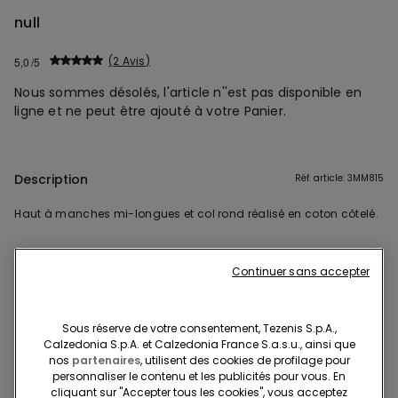
null
2 Avis
5,0
Nous sommes désolés, l'article n''est pas disponible en
ligne et ne peut être ajouté à votre Panier.
Description
Réf. article: 3MM815
Haut à manches mi-longues et col rond réalisé en coton côtelé.
Continuer sans accepter
Composition et lavage
Livraisons et retours
Sous réserve de votre consentement, Tezenis S.p.A.,
Calzedonia S.p.A. et Calzedonia France S.a.s.u., ainsi que
nos
partenaires
, utilisent des cookies de profilage pour
Recherchez en boutique
personnaliser le contenu et les publicités pour vous. En
cliquant sur "Accepter tous les cookies", vous acceptez