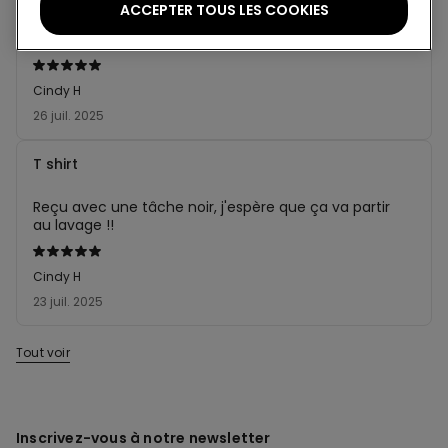
ACCEPTER TOUS LES COOKIES
T shirt basique à avoir, juste un peu trop long à mon
goût.
Évalué
5sur 5
Cindy H
26 juil. 2025
T shirt
Reçu avec une tâche noir, j'espère que ça va partir
au lavage !!
Évalué
5sur 5
Cindy H
23 juil. 2025
Tout voir
Inscrivez-vous à notre newsletter