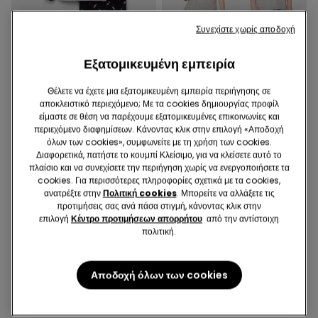
Συνεχίστε χωρίς αποδοχή
Εξατομικευμένη εμπειρία
-50%
-50%
Θέλετε να έχετε μια εξατομικευμένη εμπειρία περιήγησης σε
αποκλειστικό περιεχόμενο; Με τα cookies δημιουργίας προφίλ
είμαστε σε θέση να παρέχουμε εξατομικευμένες επικοινωνίες και
1 Χρώμα
1 Χρώμα
περιεχόμενο διαφημίσεων. Κάνοντας κλικ στην επιλογή «Αποδοχή
Μακριά Βαμβακερή Πιτζάμα για
Κοντή Βαμβακερή Παιδική
όλων των cookies», συμφωνείτε με τη χρήση των cookies.
Αγόρια με Print "Fast"
Unisex Πιτζάμα Best Mom
Διαφορετικά, πατήστε το κουμπί Κλείσιμο, για να κλείσετε αυτό το
16,99 €
8,49 €
-50%
12,99 €
6,49 €
-50%
πλαίσιο και να συνεχίσετε την περιήγηση χωρίς να ενεργοποιήσετε τα
cookies. Για περισσότερες πληροφορίες σχετικά με τα cookies,
ανατρέξτε στην
Πολιτική cookies
. Μπορείτε να αλλάξετε τις
προτιμήσεις σας ανά πάσα στιγμή, κάνοντας κλικ στην
6 στα 6 Προϊόντα
επιλογή
Κέντρο προτιμήσεων απορρήτου
από την αντίστοιχη
πολιτική.
1
Αποδοχή όλων των cookies