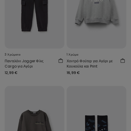
3 Χρώματα
1 Χρώμα
Παντελόνι Jogger Φλις
Χοντρό Φούτερ για Αγόρι με
Cargo για Αγόρι
Κουκούλα και Print
12,99 €
16,99 €