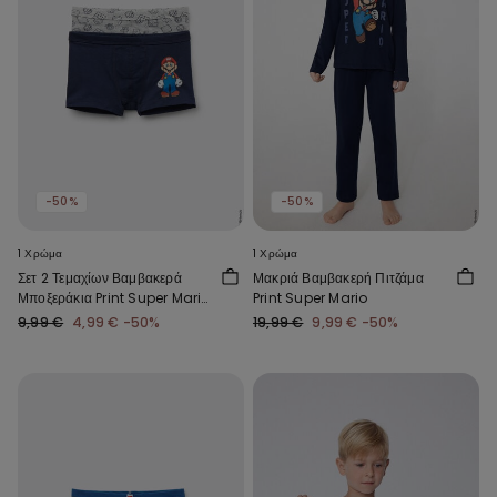
-50%
-50%
1 Χρώμα
1 Χρώμα
Σετ 2 Τεμαχίων Βαμβακερά
Μακριά Βαμβακερή Πιτζάμα
Μποξεράκια Print Super Mario
Print Super Mario
για Αγόρια
9,99 €
4,99 €
-50%
19,99 €
9,99 €
-50%