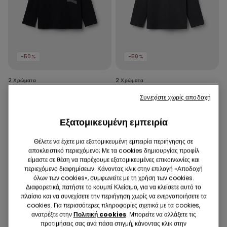
-50%
-50%
2 Χρώματα
2 Χρώματα
Μακρυμάνικη Βαμβακερή
Μακρυμάνικη Βαμβακερή
Συνεχίστε χωρίς αποδοχή
Μπλούζα με Print
Μπλούζα με Print
7,99 €
3,99 €
-50%
7,99 €
3,99 €
-50%
Εξατομικευμένη εμπειρία
Θέλετε να έχετε μια εξατομικευμένη εμπειρία περιήγησης σε
αποκλειστικό περιεχόμενο; Με τα cookies δημιουργίας προφίλ
είμαστε σε θέση να παρέχουμε εξατομικευμένες επικοινωνίες και
περιεχόμενο διαφημίσεων. Κάνοντας κλικ στην επιλογή «Αποδοχή
όλων των cookies», συμφωνείτε με τη χρήση των cookies.
Διαφορετικά, πατήστε το κουμπί Κλείσιμο, για να κλείσετε αυτό το
πλαίσιο και να συνεχίσετε την περιήγηση χωρίς να ενεργοποιήσετε τα
cookies. Για περισσότερες πληροφορίες σχετικά με τα cookies,
ανατρέξτε στην
Πολιτική cookies
. Μπορείτε να αλλάξετε τις
προτιμήσεις σας ανά πάσα στιγμή, κάνοντας κλικ στην