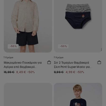
-50%
-50%
1 Χρώμα
1 Χρώμα
Μακρυμάνικο Πουκάμισο για
Σετ 2 Τεμαχίων Βαμβακερά
Αγόρια από Βαμβακερό
Σλιπ Print Super Mario για
Ύφασμα με Όψη Λινού
Αγόρια
16,99 €
8,49 €
-50%
9,99 €
4,99 €
-50%