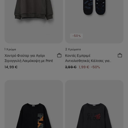
-50%
1 Χρώμα
2 Χρώματα
Χοντρό Φούτερ για Αγόρι
Κοντές Εμπριμέ
Στρογγυλή Λαιμόκοψη με Print
Αντιολισθητικές Κάλτσες για
Αγόρια
14,99 €
3,99 €
1,99 €
-50%