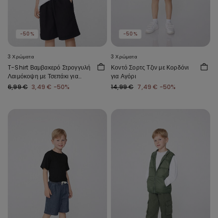
-50%
-50%
3 Χρώματα
3 Χρώματα
T-Shirt Βαμβακερό Στρογγυλή
Κοντό Σορτς Τζιν με Κορδόνι
Λαιμόκοψη με Τσεπάκι για
για Αγόρι
Αγόρι
6,99 €
3,49 €
-50%
14,99 €
7,49 €
-50%