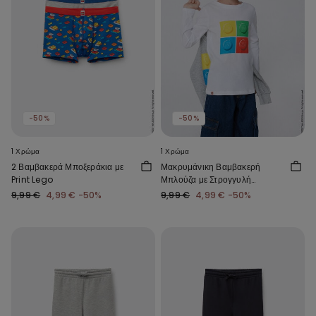
-50%
-50%
1 Χρώμα
1 Χρώμα
2 Βαμβακερά Μποξεράκια με
Μακρυμάνικη Βαμβακερή
Print Lego
Μπλούζα με Στρογγυλή
Λαιμόκοψη Lego
9,99 €
4,99 €
-50%
9,99 €
4,99 €
-50%