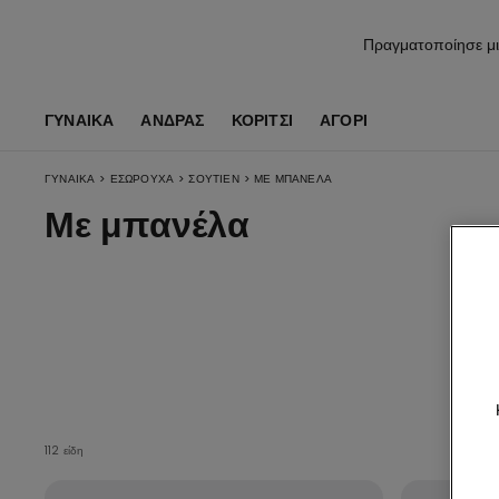
Πραγματοποίησε μι
ΓΥΝΑΙΚΑ
ΑΝΔΡΑΣ
ΚΟΡΊΤΣΙ
ΑΓΌΡΙ
>
>
>
ΓΥΝΑΙΚΑ
ΕΣΏΡΟΥΧΑ
ΣΟΥΤΙΈΝ
ΜΕ ΜΠΑΝΈΛΑ
Με μπανέλα
Προ
112 είδη