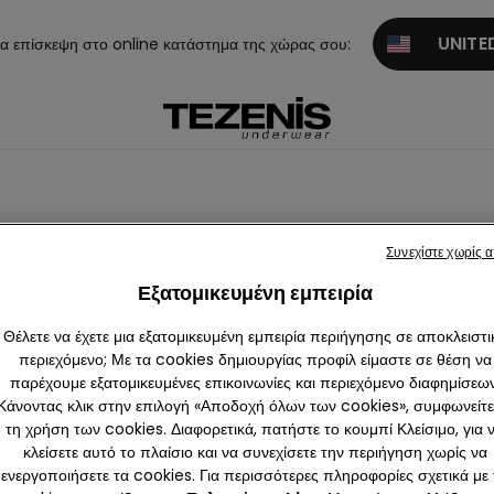
UNITED
α επίσκεψη στο online κατάστημα της χώρας σου:
Συνεχίστε χωρίς 
Εξατομικευμένη εμπειρία
Θέλετε να έχετε μια εξατομικευμένη εμπειρία περιήγησης σε αποκλειστι
περιεχόμενο; Με τα cookies δημιουργίας προφίλ είμαστε σε θέση να
παρέχουμε εξατομικευμένες επικοινωνίες και περιεχόμενο διαφημίσεων
βολή όλ
Push-up
Τρίγωνο
Στράπλες κα
Balconett
Bralett
Κάνοντας κλικ στην επιλογή «Αποδοχή όλων των cookies», συμφωνείτε
ων
ι Bandeau
e
αι Bras
τη χρήση των cookies. Διαφορετικά, πατήστε το κουμπί Κλείσιμο, για 
e
κλείσετε αυτό το πλαίσιο και να συνεχίσετε την περιήγηση χωρίς να
ενεργοποιήσετε τα cookies. Για περισσότερες πληροφορίες σχετικά με 