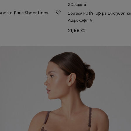
2 Χρώματα
onette Paris Sheer Lines
Σουτιέν Push-Up με Ενίσχυση κα
Λαιμόκοψη V
21,99 €