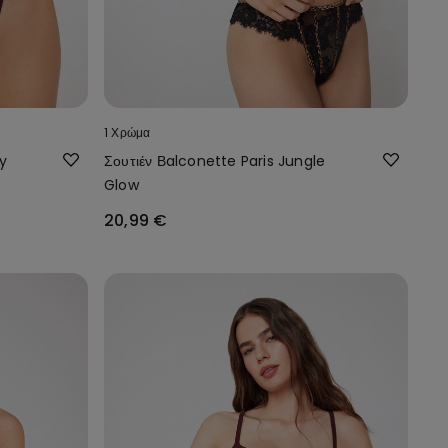
1 Χρώμα
y
Σουτιέν Βalconette Paris Jungle
Glow
20,99 €