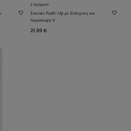
2 Χρώματα
ι
Σουτιέν Push-Up με Ενίσχυση και
Λαιμόκοψη V
21,99 €