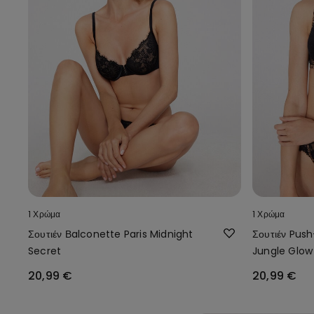
1 Χρώμα
1 Χρώμα
Σουτιέν Βalconette Paris Midnight
Σουτιέν Pus
Secret
Jungle Glow
20,99 €
20,99 €