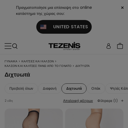
×
Πραγματοποίησε μια επίσκεψη στο online
κατάστημα της χώρας σου:
UNITED STATES
>
>
ΓΥΝΑΙΚΑ
ΚΆΛΤΣΕΣ ΚΑΙ ΚΑΛΣΌΝ
>
ΚΑΛΣΌΝ ΚΑΙ ΚΆΛΤΣΕΣ ΠΆΝΩ ΑΠΌ ΤΟ ΓΌΝΑΤΟ
ΔΙΧΤΥΩΤΆ
Διχτυωτά
Προβολή όλων
Διαφανή
Διχτυωτά
Οπάκ
Ψηλές Κάλ
Απαλοιφή φίλτρων
Φίλτραρε
(1)
2 είδη