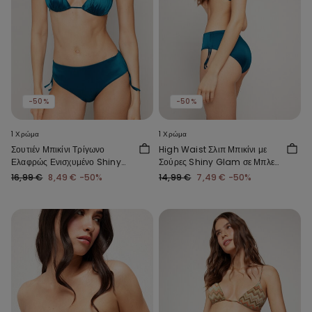
-50%
-50%
1 Χρώμα
1 Χρώμα
Σουτιέν Μπικίνι Τρίγωνο
High Waist Σλιπ Μπικίνι με
Ελαφρώς Ενισχυμένο Shiny
Σούρες Shiny Glam σε Μπλε
Glam σε Μπλε Χρώμα
Χρώμα
16,99 €
8,49 €
-50%
14,99 €
7,49 €
-50%