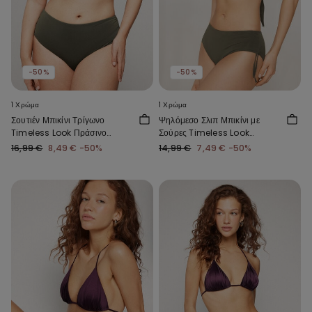
-50%
-50%
1 Χρώμα
1 Χρώμα
Σουτιέν Μπικίνι Τρίγωνο
Ψηλόμεσο Σλιπ Μπικίνι με
Timeless Look Πράσινο
Σούρες Timeless Look
Παραλλαγής
Πράσινο Παραλλαγής
16,99 €
8,49 €
-50%
14,99 €
7,49 €
-50%