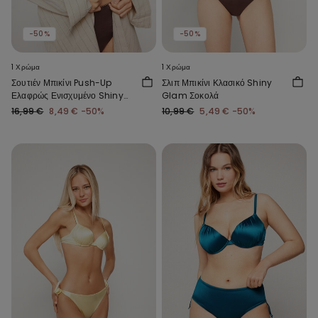
-50%
-50%
1 Χρώμα
1 Χρώμα
Σουτιέν Μπικίνι Push-Up
Σλιπ Μπικίνι Κλασικό Shiny
Ελαφρώς Ενισχυμένο Shiny
Glam Σοκολά
Glam Σοκολά
16,99 €
8,49 €
-50%
10,99 €
5,49 €
-50%