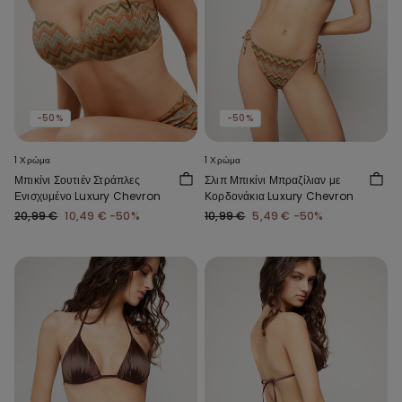
-50%
-50%
1 Χρώμα
1 Χρώμα
Μπικίνι Σουτιέν Στράπλες
Σλιπ Μπικίνι Μπραζίλιαν με
Ενισχυμένο Luxury Chevron
Κορδονάκια Luxury Chevron
20,99 €
10,49 €
-50%
10,99 €
5,49 €
-50%