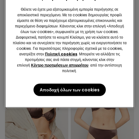
Θέλετε να έχετε μια εξατομικευμένη εμπειρία περιήγησης σε
αποκλειστικό περιεχόμενο; Με τα cookies δημιουργίας προφίλ
-50%
-50%
είμαστε σε θέση να παρέχουμε εξατομικευμένες επικοινωνίες και
περιεχόμενο διαφημίσεων. Κάνοντας κλικ στην επιλογή «Αποδοχή
όλων των cookies», συμφωνείτε με τη χρήση των cookies.
1 Χρώμα
1 Χρώμα
Διαφορετικά, πατήστε το κουμπί Κλείσιμο, για να κλείσετε αυτό το
Σουτιέν Μπικίνι Τρίγωνο με
Σλιπ Μπικίνι High Waist με
πλαίσιο και να συνεχίσετε την περιήγηση χωρίς να ενεργοποιήσετε τα
Αφαιρούμενη Ενίσχυση Luxury
Σούρες Luxury Chevron
cookies. Για περισσότερες πληροφορίες σχετικά με τα cookies,
Chevron
16,99 €
8,49 €
-50%
14,99 €
7,49 €
-50%
ανατρέξτε στην
Πολιτική cookies
. Μπορείτε να αλλάξετε τις
προτιμήσεις σας ανά πάσα στιγμή, κάνοντας κλικ στην
επιλογή
Κέντρο προτιμήσεων απορρήτου
από την αντίστοιχη
πολιτική.
Αποδοχή όλων των cookies