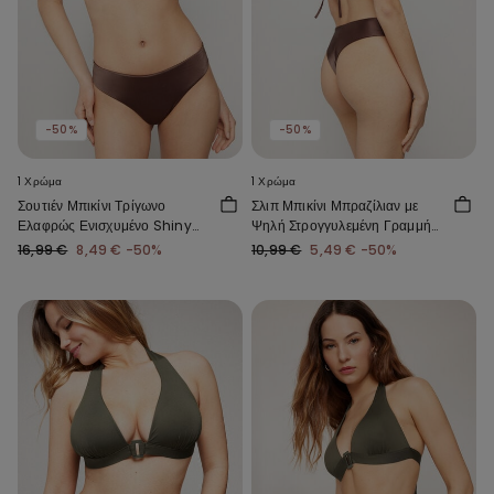
-50%
-50%
1 Χρώμα
1 Χρώμα
Σουτιέν Μπικίνι Τρίγωνο
Σλιπ Μπικίνι Μπραζίλιαν με
Ελαφρώς Ενισχυμένο Shiny
Ψηλή Στρογγυλεμένη Γραμμή
Glam Σοκολά
στους Γοφούς Shiny Glam
16,99 €
8,49 €
-50%
10,99 €
5,49 €
-50%
Σοκολά