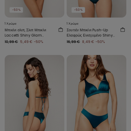
-50%
-50%
1 Χρώμα
1 Χρώμα
Μπικίνι σλιπ, Σλιπ Μπικίνι
Σουτιέν Μπικίνι Push-Up
Laccetti Shiny Glam
Ελαφρώς Ενισχυμένο Shiny
Λευκοκίτρινο
Glam σε Μπλε Χρώμα
10,99 €
5,49 €
-50%
16,99 €
8,49 €
-50%