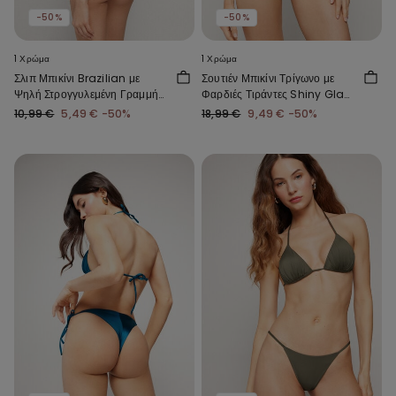
-50%
-50%
1 Χρώμα
1 Χρώμα
Σλιπ Μπικίνι Brazilian με
Σουτιέν Μπικίνι Τρίγωνο με
Ψηλή Στρογγυλεμένη Γραμμή
Φαρδιές Τιράντες Shiny Glam
στους Γοφούς Shiny Glam σε
σε Μπλε Χρώμα
10,99 €
5,49 €
-50%
18,99 €
9,49 €
-50%
Μπλε Χρώμα