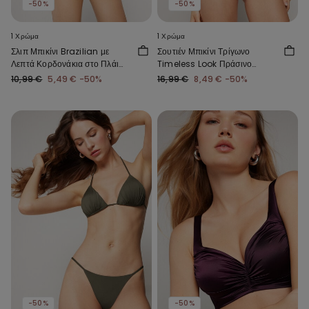
-50%
-50%
1 Χρώμα
1 Χρώμα
Σλιπ Μπικίνι Brazilian με
Σουτιέν Μπικίνι Τρίγωνο
Λεπτά Κορδονάκια στο Πλάι
Timeless Look Πράσινο
Shiny Glam σε Μπλε Χρώμα
Παραλλαγής
10,99 €
5,49 €
-50%
16,99 €
8,49 €
-50%
-50%
-50%