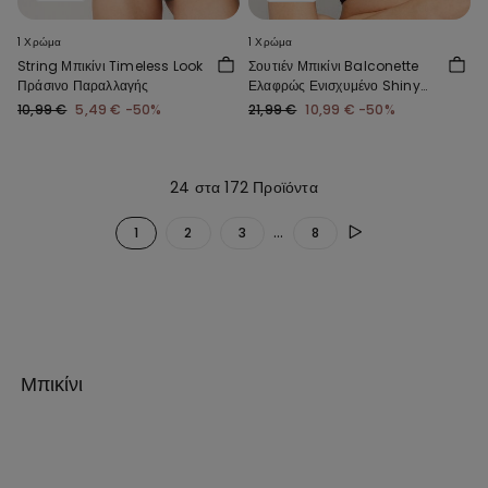
1 Χρώμα
1 Χρώμα
String Μπικίνι Timeless Look
Σουτιέν Μπικίνι Balconette
Πράσινο Παραλλαγής
Ελαφρώς Ενισχυμένο Shiny
Glam σε Μπορντό Χρώμα
10,99 €
5,49 €
-50%
21,99 €
10,99 €
-50%
24 στα 172 Προϊόντα
...
1
2
3
8
Μπικίνι