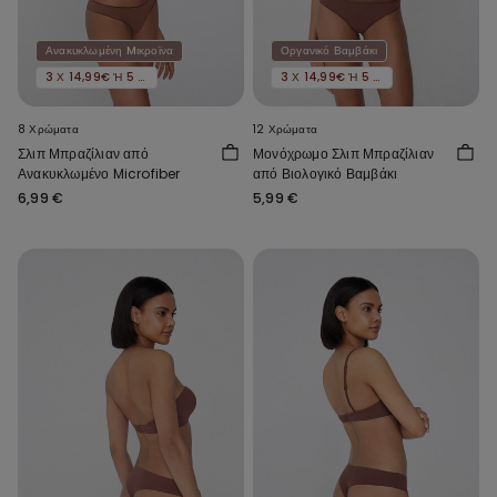
Ανακυκλωμένη Mικροϊνα
Οργανικό Βαμβάκι
3 Χ 14,99€ Ή 5 Χ 22,99€
3 Χ 14,99€ Ή 5 Χ 22,99€
8 Χρώματα
12 Χρώματα
Σλιπ Μπραζίλιαν από
Μονόχρωμο Σλιπ Μπραζίλιαν
Ανακυκλωμένο Microfiber
από Βιολογικό Βαμβάκι
6,99 €
5,99 €