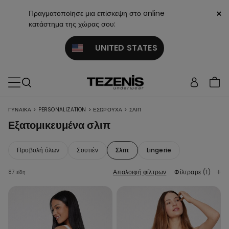
×
Πραγματοποίησε μια επίσκεψη στο online
κατάστημα της χώρας σου:
UNITED STATES
>
>
>
ΓΥΝΑΙΚΑ
PERSONALIZATION
ΕΣΏΡΟΥΧΑ
ΣΛΙΠ
Εξατομικευμένα σλιπ
Προβολή όλων
Σουτιέν
Σλιπ
Lingerie
Απαλοιφή φίλτρων
Φίλτραρε
(1)
87 είδη