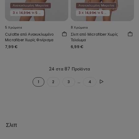
Ανακυκλωμένη Mικροϊνα
Ανακυκλωμένη Mικροϊνα
3 Χ 14,99€ Ή 5 Χ 22,99€
3 Χ 14,99€ Ή 5 Χ 22,99€
5 Χρώματα
8 Χρώματα
Culotte από Ανακυκλωμένο
Σλιπ από Microfiber Χωρίς
Microfiber Χωρίς Φινίρισμα
Τελείωμα
7,99 €
6,99 €
24 στα 87 Προϊόντα
...
1
2
3
4
Σλιπ