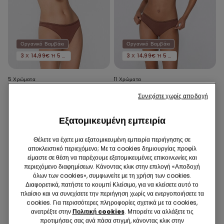
Οργανικό Βαμβάκι
Οργανικό Βαμβάκι
3 Χ 14,99€ Ή 5 Χ 22,99€
3 Χ 14,99€ Ή 5 Χ 22,99€
5 Χρώματα
11 Χρώματα
String από Οργανικό Βαμβάκι
Γυναικείο Σλιπ από Βιολογικό
Συνεχίστε χωρίς αποδοχή
Βαμβάκι
5,99 €
5,99 €
Εξατομικευμένη εμπειρία
Θέλετε να έχετε μια εξατομικευμένη εμπειρία περιήγησης σε
αποκλειστικό περιεχόμενο; Με τα cookies δημιουργίας προφίλ
είμαστε σε θέση να παρέχουμε εξατομικευμένες επικοινωνίες και
περιεχόμενο διαφημίσεων. Κάνοντας κλικ στην επιλογή «Αποδοχή
όλων των cookies», συμφωνείτε με τη χρήση των cookies.
Διαφορετικά, πατήστε το κουμπί Κλείσιμο, για να κλείσετε αυτό το
πλαίσιο και να συνεχίσετε την περιήγηση χωρίς να ενεργοποιήσετε τα
cookies. Για περισσότερες πληροφορίες σχετικά με τα cookies,
ανατρέξτε στην
Πολιτική cookies
. Μπορείτε να αλλάξετε τις
προτιμήσεις σας ανά πάσα στιγμή, κάνοντας κλικ στην