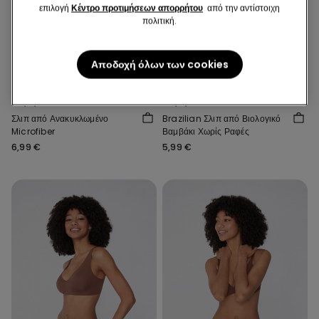
επιλογή
Κέντρο προτιμήσεων απορρήτου
από την αντίστοιχη
πολιτική.
Ανακυκλωμένη Mικροϊνα
Οργανικό Βαμβάκι
Αποδοχή όλων των cookies
3 Χ 14,99€ Ή 5 Χ 22,99€
3 Χ 14,99€ Ή 5 Χ 22,99€
5 Χρώματα
9 Χρώματα
Σλιπ από Ανακυκλωμένο
Brazilian Σλιπ από Βιολογικό
Microfiber
Βαμβάκι Χωρίς Ραφές
6,99 €
5,99 €