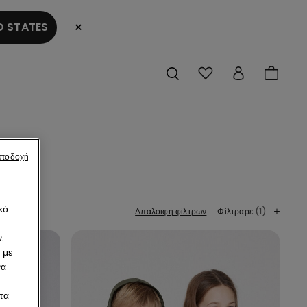
×
 STATES
αποδοχή
κό
Απαλοιφή φίλτρων
Φίλτραρε
(1)
.
 με
να
τα