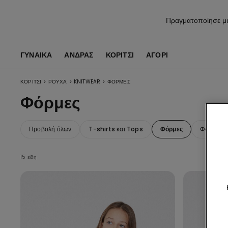
Πραγματοποίησε μι
ΓΥΝΑΙΚΑ
ΑΝΔΡΑΣ
ΚΟΡΊΤΣΙ
ΑΓΌΡΙ
>
>
>
ΚΟΡΊΤΣΙ
ΡΟΎΧΑ
KNITWEAR
ΦΌΡΜΕΣ
Φόρμες
Προβολή όλων
T-shirts και Tops
Φόρμες
Φούτερ κα
15 είδη