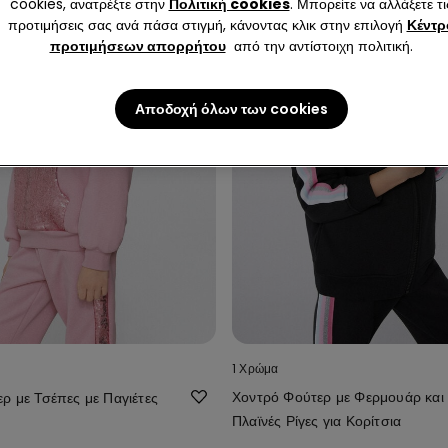
cookies, ανατρέξτε στην
Πολιτική cookies
. Μπορείτε να αλλάξετε τι
προτιμήσεις σας ανά πάσα στιγμή, κάνοντας κλικ στην επιλογή
Κέντρ
προτιμήσεων απορρήτου
από την αντίστοιχη πολιτική.
Αποδοχή όλων των cookies
1 Χρώμα
Χοντρό Φούτερ με Φερμουάρ και
ρ με Τσέπες με Παγιέτες
Πλαϊνές Ρίγες για Κορίτσια