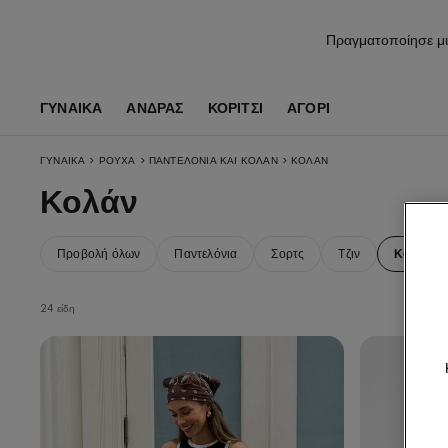
Πραγματοποίησε μι
ΓΥΝΑΙΚΑ
ΑΝΔΡΑΣ
ΚΟΡΊΤΣΙ
ΑΓΌΡΙ
>
>
>
ΓΥΝΑΙΚΑ
ΡΟΎΧΑ
ΠΑΝΤΕΛΌΝΙΑ ΚΑΙ ΚΟΛΆΝ
ΚΟΛΆΝ
Κολάν
Προβολή όλων
Παντελόνια
Σορτς
Τζιν
Κολάν
24 είδη