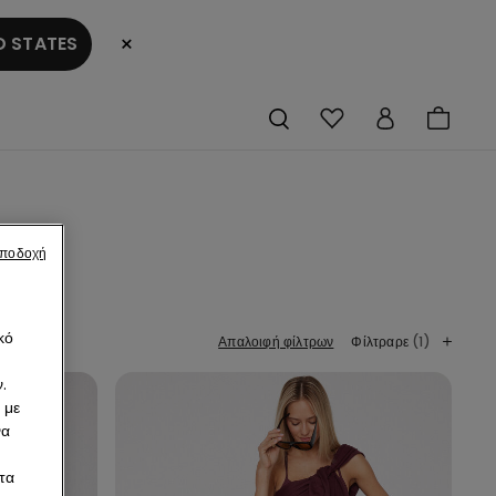
×
 STATES
αποδοχή
κό
Απαλοιφή φίλτρων
Φίλτραρε
(1)
.
 με
να
τα