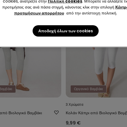
cookies, ανατρέξτε στην
Πολιτική cookies
. Μπορείτε να αλλάξετε τι
προτιμήσεις σας ανά πάσα στιγμή, κάνοντας κλικ στην επιλογή
Κέντρ
προτιμήσεων απορρήτου
από την αντίστοιχη πολιτική.
Αποδοχή όλων των cookies
Βαμβάκι
Οργανικό Βαμβάκι
3 Χρώματα
από Βιολογικό Βαμβάκι
Κολάν Κάπρι από Βιολογικό Βαμβ
9,99 €