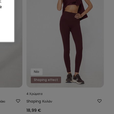
ς
ο
Νέο
Shaping effect
4 Χρώματα
άκι
Shaping Κολάν
18,99 €