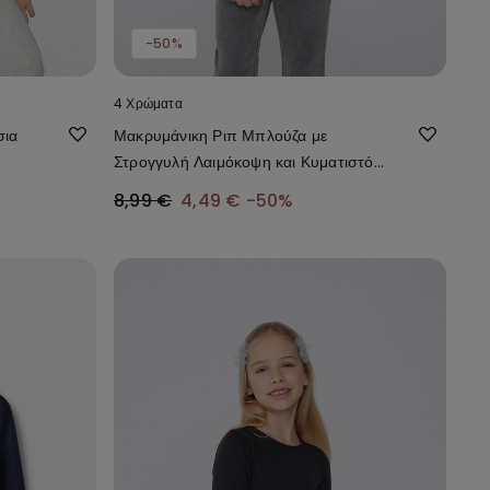
-50%
4 Χρώματα
σια
Μακρυμάνικη Ριπ Μπλούζα με
Στρογγυλή Λαιμόκοψη και Κυματιστό
Φινίρισμα για Κορίτσι
8,99 €
4,49 €
-50%