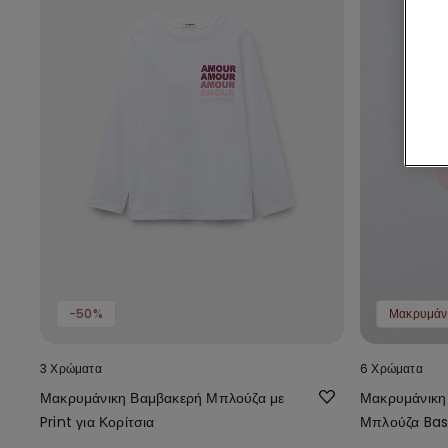
-50%
3 Χρώματα
6 Χρώματα
Μακρυμάνικη Βαμβακερή Μπλούζα με
Μακρυμάνικη
Print για Κορίτσια
Μπλούζα Bas