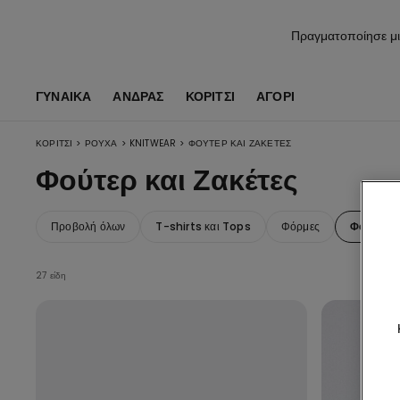
Πραγματοποίησε μι
ΓΥΝΑΙΚΑ
ΑΝΔΡΑΣ
ΚΟΡΊΤΣΙ
ΑΓΌΡΙ
>
>
>
ΚΟΡΊΤΣΙ
ΡΟΎΧΑ
KNITWEAR
ΦΟΎΤΕΡ ΚΑΙ ΖΑΚΈΤΕΣ
Φούτερ και Ζακέτες
Προβολή όλων
T-shirts και Tops
Φόρμες
Φούτερ κα
27 είδη