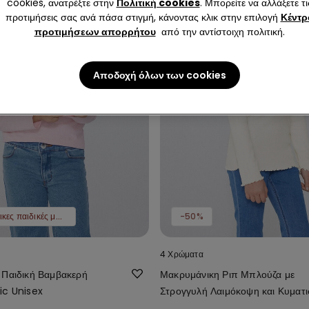
cookies, ανατρέξτε στην
Πολιτική cookies
. Μπορείτε να αλλάξετε τι
προτιμήσεις σας ανά πάσα στιγμή, κάνοντας κλικ στην επιλογή
Κέντρ
προτιμήσεων απορρήτου
από την αντίστοιχη πολιτική.
Αποδοχή όλων των cookies
Μακρυμάνικες παιδικές μπλούζες 2 τμχ 9,99 €
-50%
4 Χρώματα
 Παιδική Βαμβακερή
Μακρυμάνικη Ριπ Μπλούζα με
ic Unisex
Στρογγυλή Λαιμόκοψη και Κυματι
Φινίρισμα για Κορίτσι