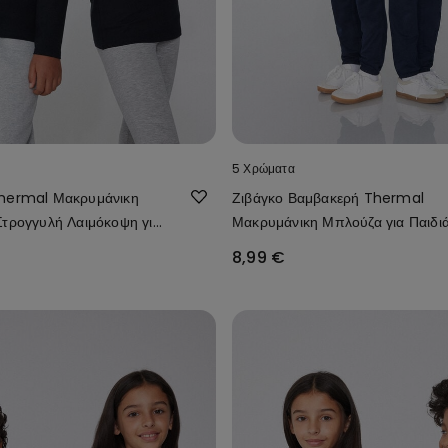
5 Χρώματα
hermal Μακρυμάνικη
Ζιβάγκο Βαμβακερή Thermal
τρογγυλή Λαιμόκοψη για
Μακρυμάνικη Μπλούζα για Παιδι
x
Unisex
8,99 €