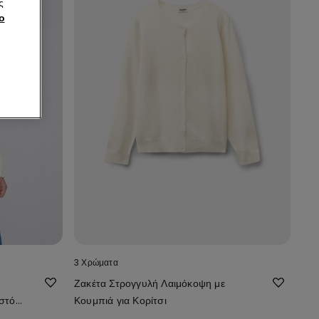
ς
ο
3 Χρώματα
Ζακέτα Στρογγυλή Λαιμόκοψη με
στό
Κουμπιά για Κορίτσι