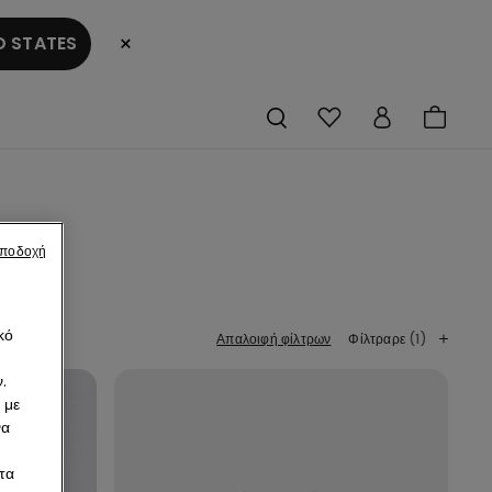
×
 STATES
αποδοχή
κό
Απαλοιφή φίλτρων
Φίλτραρε
(1)
.
 με
να
τα