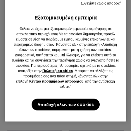
Συνεχίστε χωρίς αποδοχή
Εξατομικευμένη εμπειρία
Θέλετε να έχετε μια εξατομικευμένη εμπειρία περιήγησης σε
αποκλειστικό περιεχόμενο; Με τα cookies δημιουργίας προφίλ
είμαστε σε θέση να παρέχουμε εξατομικευμένες επικοινωνίες και
περιεχόμενο διαφημίσεων. Κάνοντας κλικ στην επιλογή «Αποδοχή
όλων των cookies», συμφωνείτε με τη χρήση των cookies.
Διαφορετικά, πατήστε το κουμπί Κλείσιμο, για να κλείσετε αυτό το
πλαίσιο και να συνεχίσετε την περιήγηση χωρίς να ενεργοποιήσετε τα
cookies. Για περισσότερες πληροφορίες σχετικά με τα cookies,
ανατρέξτε στην
Πολιτική cookies
. Μπορείτε να αλλάξετε τις
προτιμήσεις σας ανά πάσα στιγμή, κάνοντας κλικ στην
επιλογή
Κέντρο προτιμήσεων απορρήτου
από την αντίστοιχη
Μακρυμάνικες παιδικές μπλούζες 2 τμχ 9,99 €
Παιδικές μπλούζες 3 τμχ 12,99 €
πολιτική.
6 Χρώματα
8 Χρώματα
Αποδοχή όλων των cookies
Μακρυμάνικη Παιδική
Παιδικό T-Shirt Basic από
Βαμβακερή Μπλούζα Basic
100% Βαμβακερό Ϋφασμα με
Unisex
Στρογγυλή Λαιμόκοψη Unisex
5,99 €
4,99 €