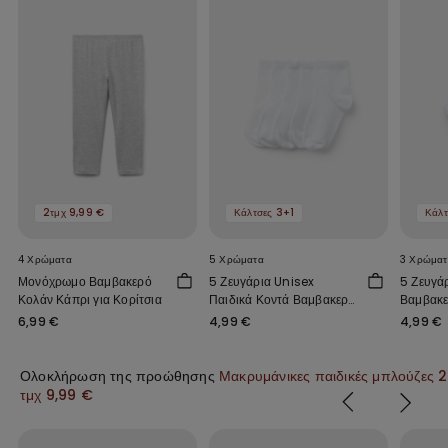
2τμχ 9,99 €
Κάλτσες 3+1
Κάλτ
4 Χρώματα
5 Χρώματα
3 Χρώματ
Μονόχρωμο Βαμβακερό
5 Ζευγάρια Unisex
5 Ζευγά
Κολάν Κάπρι για Κορίτσια
Παιδικά Κοντά Βαμβακερά
Βαμβακε
Καλτσάκια
Παιδικά
6,99 €
4,99 €
4,99 €
Ολοκλήρωση της προώθησης
Μακρυμάνικες παιδικές μπλούζες 2
τμχ 9,99 €