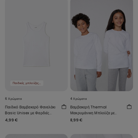
Παιδικές μπλούζες 3 τμχ 12,99 €
6 Χρώματα
4 Χρώματα
Παιδικό Βαμβακερό Φανελάκι
Βαμβακερή Thermal
Basic Unisex με Φαρδιές
Μακρυμάνικη Μπλούζα με
Τιράντες
Στρογγυλή Λαιμόκοψη για
4,99 €
8,99 €
Παιδιά Unisex