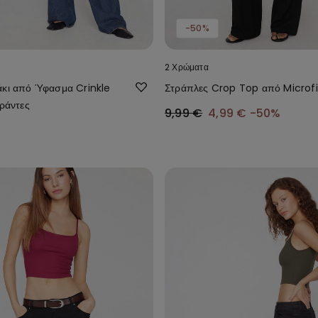
-50%
2 Χρώματα
άκι από Ύφασμα Crinkle
Στράπλες Crop Top από Microf
ιράντες
9,99 €
4,99 €
-50%