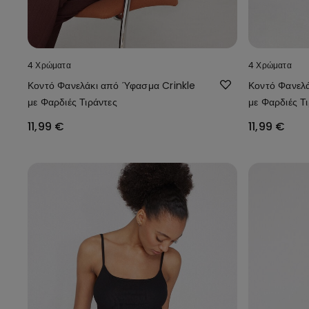
4 Χρώματα
4 Χρώματα
Κοντό Φανελάκι από Ύφασμα Crinkle
Κοντό Φανελ
με Φαρδιές Τιράντες
με Φαρδιές Τ
11,99 €
11,99 €