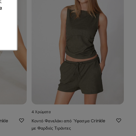
ς
ο
4 Χρώματα
nkle
Κοντό Φανελάκι από Ύφασμα Crinkle
με Φαρδιές Τιράντες