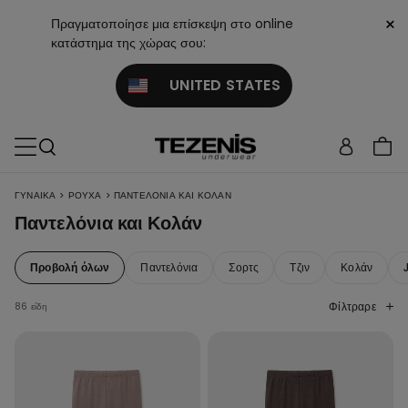
×
Πραγματοποίησε μια επίσκεψη στο online
κατάστημα της χώρας σου:
UNITED STATES
>
>
ΓΥΝΑΙΚΑ
ΡΟΎΧΑ
ΠΑΝΤΕΛΌΝΙΑ ΚΑΙ ΚΟΛΆΝ
Παντελόνια και Κολάν
Προβολή όλων
Παντελόνια
Σορτς
Τζιν
Κολάν
Φίλτραρε
86 είδη