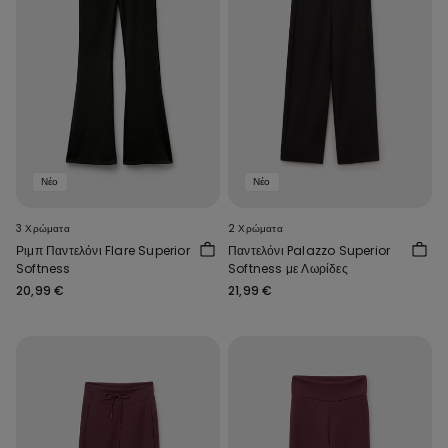
Νέο
Νέο
3 Χρώματα
2 Χρώματα
Ριμπ Παντελόνι Flare Superior
Παντελόνι Palazzo Superior
Softness
Softness με Λωρίδες
20,99 €
21,99 €