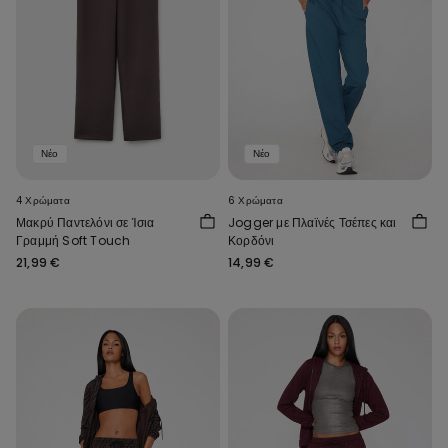
Νέο
Νέο
4 Χρώματα
6 Χρώματα
Μακρύ Παντελόνι σε Ίσια
Jogger με Πλαϊνές Τσέπες και
Γραμμή Soft Touch
Κορδόνι
21,99 €
14,99 €