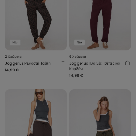
Νέο
Νέο
2 Χρώματα
6 Χρώματα
Jogger με Ρελιαστή Τσέπη
Jogger με Πλαϊνές Τσέπες και
Κορδόνι
14,99 €
14,99 €