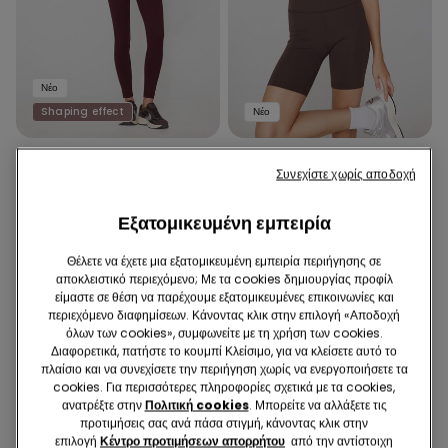
Νέο
Shaping effect
Νέο
4 Χρώματα
3 Χρώματα
Συνεχίστε χωρίς αποδοχή
Shaping Κολάν
Αθλητικό Ποδηλατικό Σορτς
18,99 €
16,99 €
Εξατομικευμένη εμπειρία
Θέλετε να έχετε μια εξατομικευμένη εμπειρία περιήγησης σε
αποκλειστικό περιεχόμενο; Με τα cookies δημιουργίας προφίλ
είμαστε σε θέση να παρέχουμε εξατομικευμένες επικοινωνίες και
περιεχόμενο διαφημίσεων. Κάνοντας κλικ στην επιλογή «Αποδοχή
όλων των cookies», συμφωνείτε με τη χρήση των cookies.
Διαφορετικά, πατήστε το κουμπί Κλείσιμο, για να κλείσετε αυτό το
πλαίσιο και να συνεχίσετε την περιήγηση χωρίς να ενεργοποιήσετε τα
cookies. Για περισσότερες πληροφορίες σχετικά με τα cookies,
ανατρέξτε στην
Πολιτική cookies
. Μπορείτε να αλλάξετε τις
προτιμήσεις σας ανά πάσα στιγμή, κάνοντας κλικ στην
επιλογή
Κέντρο προτιμήσεων απορρήτου
από την αντίστοιχη