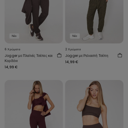
Νέο
Νέο
6 Χρώματα
2 Χρώματα
Jogger με Πλαϊνές Τσέπες και
Jogger με Ρελιαστή Τσέπη
Κορδόνι
14,99 €
14,99 €