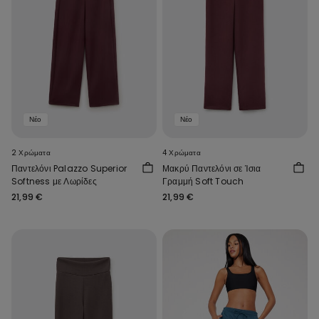
Νέο
Νέο
2 Χρώματα
4 Χρώματα
Παντελόνι Palazzo Superior
Μακρύ Παντελόνι σε Ίσια
Softness με Λωρίδες
Γραμμή Soft Touch
21,99 €
21,99 €