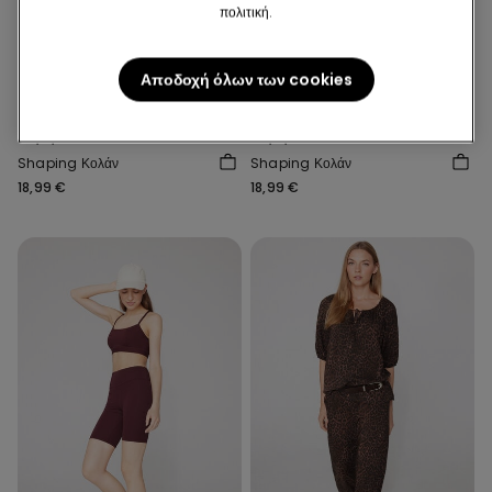
πολιτική.
Νέο
Νέο
Αποδοχή όλων των cookies
Shaping effect
Shaping effect
4 Χρώματα
4 Χρώματα
Shaping Κολάν
Shaping Κολάν
18,99 €
18,99 €