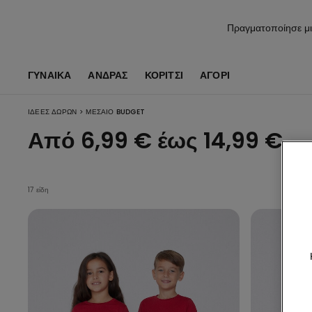
Πραγματοποίησε μι
ΓΥΝΑΙΚΑ
ΑΝΔΡΑΣ
ΚΟΡΊΤΣΙ
ΑΓΌΡΙ
>
ΙΔΈΕΣ ΔΏΡΩΝ
ΜΕΣΑΊΟ BUDGET
Από 6,99 € έως 14,99 €
17 είδη