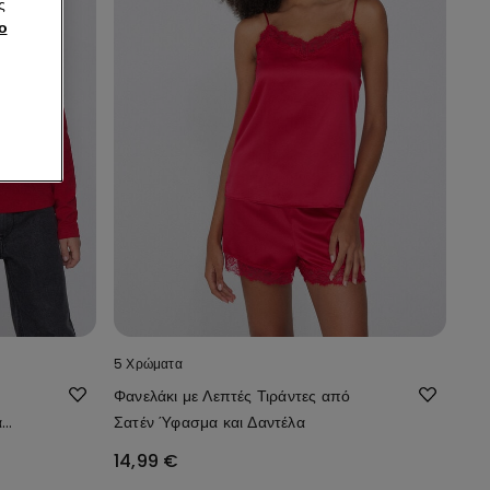
ς
ο
5 Χρώματα
Φανελάκι με Λεπτές Τιράντες από
ά
Σατέν Ύφασμα και Δαντέλα
14,99 €