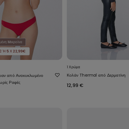
ένη Mικροϊνα
€ Ή 5 Χ 22,99€
1 Χρώμα
Κολάν Thermal από Δερματίνη
λιαν από Ανακυκλωμένο
ωρίς Ραφές
12,99 €