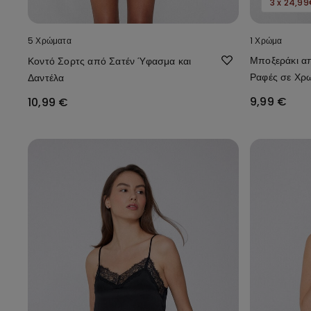
3 x 24,9
5 Χρώματα
1 Χρώμα
Μποξεράκι απ
Κοντό Σορτς από Σατέν Ύφασμα και
Ραφές σε Χρω
Δαντέλα
Logo
9,99 €
10,99 €