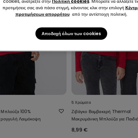
cookies, ανατρέξτε στην
Πολιτική cookies
. Μπορείτε να αλλάξετε τι
προτιμήσεις σας ανά πάσα στιγμή, κάνοντας κλικ στην επιλογή
Κέντρ
προτιμήσεων απορρήτου
από την αντίστοιχη πολιτική.
Αποδοχή όλων των cookies
5 Χρώματα
 Μπλούζα 100%
Ζιβάγκο Βαμβακερή Thermal
τρογγυλή Λαιμόκοψη
Μακρυμάνικη Μπλούζα για Παιδι
Unisex
8,99 €