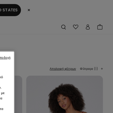
×
 STATES
αποδοχή
Απαλοιφή φίλτρων
Φίλτραρε
(1)
κό
.
 με
να
τα