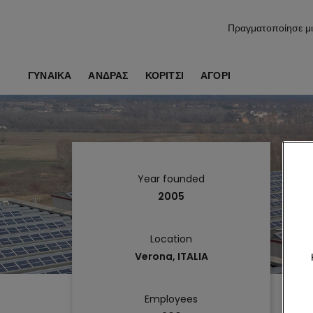
Πραγματοποίησε μι
ΓΥΝΑΙΚΑ
ΑΝΔΡΑΣ
ΚΟΡΊΤΣΙ
ΑΓΌΡΙ
Year founded
2005
Location
Verona, ITALIA
Employees