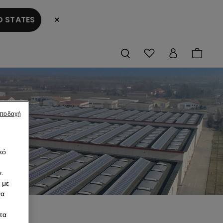
×
 STATES
αποδοχή
κό
.
 με
να
τα