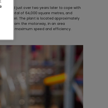
ς
ο
xpanded just over two years later to cope with
pies a total of 64,000 square metres, and
 Falconeri. The plant is located approximately
metres from the motorway, in an area
guarantee maximum speed and efficiency.