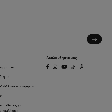
Ακολουθήστε μας
πορρήτου
ότητα
okies και προτιμήσεις
ης
οϋποθέσεις για
ές πωλήσεις