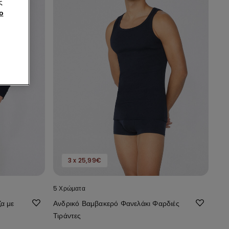
ς
ο
3 x 25,99€
5 Χρώματα
α με
Ανδρικό Βαμβακερό Φανελάκι Φαρδιές
Τιράντες