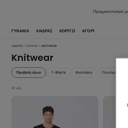
Πραγματοποίησε μι
ΓΥΝΑΙΚΑ
ΑΝΔΡΑΣ
ΚΟΡΊΤΣΙ
ΑΓΌΡΙ
>
>
ΑΝΔΡΑΣ
ΡΟΎΧΑ
KNITWEAR
Knitwear
Προβολή όλων
T-Shirts
Φανελάκια
Πουκάμισα
49 είδη