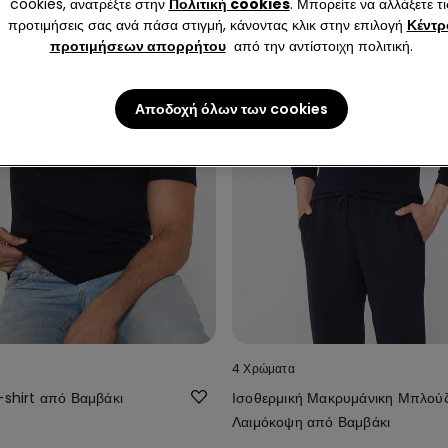
cookies, ανατρέξτε στην
Πολιτική cookies
. Μπορείτε να αλλάξετε τι
προτιμήσεις σας ανά πάσα στιγμή, κάνοντας κλικ στην επιλογή
Κέντρ
προτιμήσεων απορρήτου
από την αντίστοιχη πολιτική.
Αποδοχή όλων των cookies
4 Χρώματα
-shirt από Βαμβάκι
Ισοθερμική Μακρυμάνικη Μπλούζ
Λαιμόκοψη από Βαμβάκι