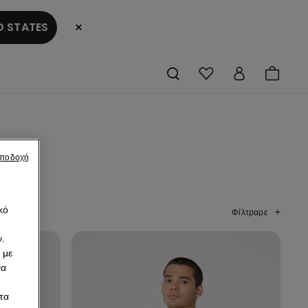
×
 STATES
αποδοχή
κό
Φίλτραρε
.
 με
να
τα