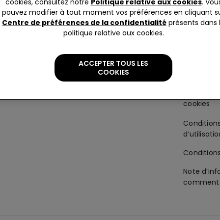
cookies, consultez notre
Politique relative aux cookies
. Vou
Corporate
Mentions 
pouvez modifier à tout moment vos préférences en cliquant s
Centre de préférences de la confidentialité
présents dans 
La société
Politique 
politique relative aux cookies.
Franchisage
Accessibil
ACCEPTER TOUS LES
-gorge
Travailler avec nous
Politique s
COOKIES
préférenc
Condition
d’utilisati
Condition
Note d’inf
commenta