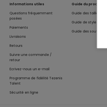
Informations utiles
Guide du produit
Questions fréquemment
Guide des tailles
posées
Guide de style
Paiements
Guide des soutiens
Livraisons
Retours
Suivre une commande /
retour
Ecrivez-nous un e-mail
Programme de fidélité Tezenis
Talent
Sécurité en ligne