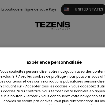
UNITED STATES
z la boutique en ligne de votre Pays
ategory.not.currently.a
Expérience personnalisée
Vous souhaitez personnaliser votre navigation avec des conten
exclusifs ? Avec les cookies de profilage, nous pouvons vous offr
des contenus et des communications publicitaires personnalisé
in achat
Trouver Une Boutique
n cliquant sur « Accepter tous les cookies », vous acceptez d'util
es cookies. Si au contraire, vous fermez cette bannière en appu
sur le bouton « Fermer », vous continuerez votre navigation et l
cookies ne seront pas activés. Pour plus d'informations sur les