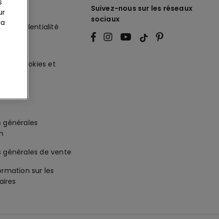
s
légales
Suivez-nous sur les réseaux
ur
sociaux
la
de Confidentialité
ité
ur les cookies et
es
s générales
on
s générales de vente
ormation sur les
ires