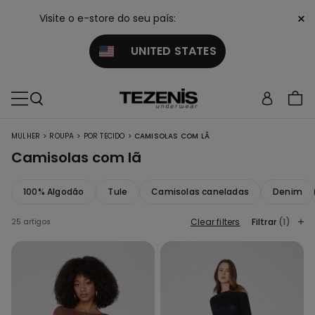
×
Visite o e-store do seu país:
UNITED STATES
>
>
>
MULHER
ROUPA
POR TECIDO
CAMISOLAS COM LÃ
Camisolas com lã
100% Algodão
Tule
Camisolas caneladas
Denim
Clear filters
Filtrar
(1)
25 artigos