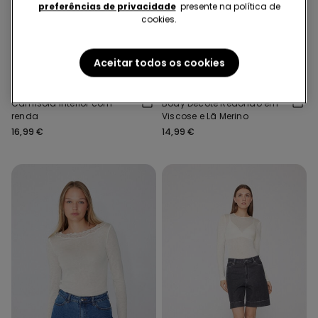
preferências de privacidade
presente na política de
cookies.
Extralight
Extralight
Escolhe 3 Paga 2
Escolhe 3 Paga 2
Aceitar todos os cookies
3 Cores
2 Cores
Camisola interior com
Body Decote Redondo em
renda
Viscose e Lã Merino
16,99 €
14,99 €