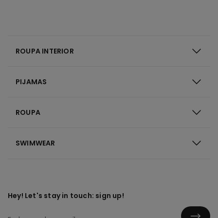
ROUPA INTERIOR
PIJAMAS
ROUPA
SWIMWEAR
Hey! Let's stay in touch: sign up!