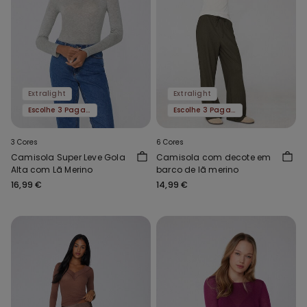
Extralight
Extralight
Escolhe 3 Paga 2
Escolhe 3 Paga 2
3 Cores
6 Cores
Camisola Super Leve Gola
Camisola com decote em
Alta com Lã Merino
barco de lã merino
16,99 €
14,99 €