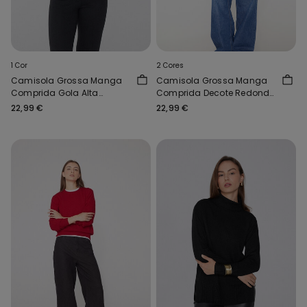
1 Cor
2 Cores
Camisola Grossa Manga
Camisola Grossa Manga
Comprida Gola Alta
Comprida Decote Redondo
Canelada com Lã
com Lã
22,99 €
22,99 €