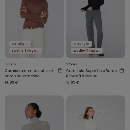
Extralight
Extralight
Escolhe 3 Paga 2
Escolhe 3 Paga 2
6 Cores
2 Cores
Camisola com decote em
Camisola Super Leve Barco
barco de lã merino
Renda/Lã Merino
14,99 €
16,99 €