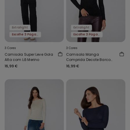
Extralight
Extralight
Escolhe 3 Paga 2
Escolhe 3 Paga 2
3 Cores
3 Cores
Camisola Super Leve Gola
Camisola Manga
Alta com Lã Merino
Comprida Decote Barco
com Lã Merino Lamé e
16,99 €
16,99 €
Viscose