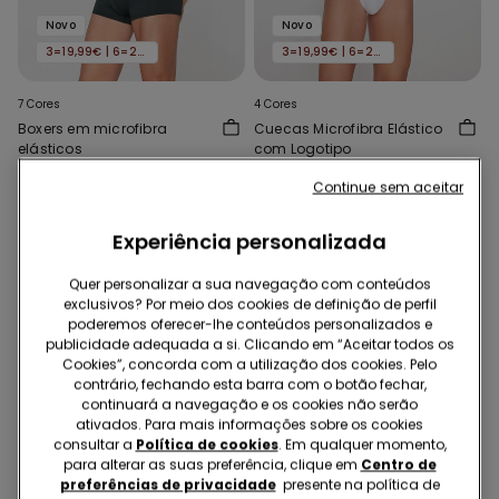
Novo
Novo
3=19,99€ | 6=29,99€
3=19,99€ | 6=29,99€
7 Cores
4 Cores
Boxers em microfibra
Cuecas Microfibra Elástico
elásticos
com Logotipo
8,99 €
8,99 €
Continue sem aceitar
Experiência personalizada
Quer personalizar a sua navegação com conteúdos
exclusivos? Por meio dos cookies de definição de perfil
poderemos oferecer-lhe conteúdos personalizados e
publicidade adequada a si. Clicando em “Aceitar todos os
Cookies”, concorda com a utilização dos cookies. Pelo
contrário, fechando esta barra com o botão fechar,
continuará a navegação e os cookies não serão
ativados. Para mais informações sobre os cookies
consultar a
Política de cookies
. Em qualquer momento,
para alterar as suas preferência, clique em
Centro de
preferências de privacidade
presente na política de