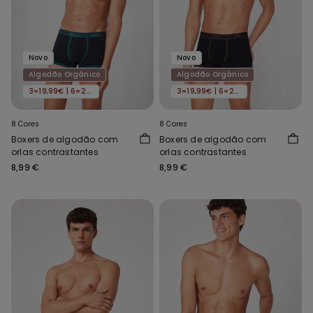
Novo
Novo
Algodão Orgânico
Algodão Orgânico
3=19,99€ | 6=29,99€
3=19,99€ | 6=29,99€
8 Cores
8 Cores
Boxers de algodão com
Boxers de algodão com
orlas contrastantes
orlas contrastantes
8,99 €
8,99 €