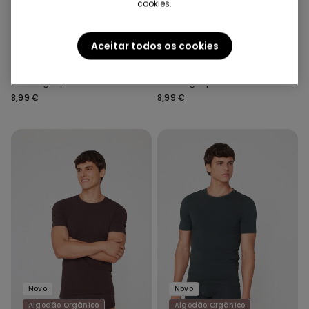
cookies.
Novo
Novo
3=19,99€ | 6=29,99€
3=19,99€ | 6=29,99€
Aceitar todos os cookies
4 Cores
4 Cores
Cuecas Microfibra Elástico
Cuecas Microfibra Elástico
com Logotipo
com Logotipo
8,99 €
8,99 €
Novo
Novo
Algodão Orgânico
Algodão Orgânico