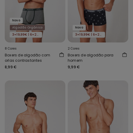
Novo
Algodão Orgânico
Novo
3=19,99€ | 6=29,99€
3=19,99€ | 6=29,99€
8 Cores
2 Cores
Boxers de algodão com
Boxers de algodão para
orlas contrastantes
homem
8,99 €
9,99 €