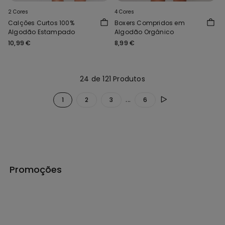
2 Cores
4 Cores
Calções Curtos 100%
Boxers Compridos em
Algodão Estampado
Algodão Orgânico
10,99 €
8,99 €
24 de 121 Produtos
...
1
2
3
6
Promoções