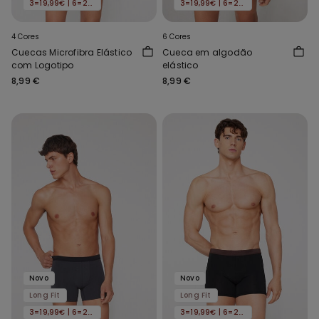
3=19,99€ | 6=29,99€
3=19,99€ | 6=29,99€
4 Cores
6 Cores
Cuecas Microfibra Elástico
Cueca em algodão
com Logotipo
elástico
8,99 €
8,99 €
Novo
Novo
Long Fit
Long Fit
3=19,99€ | 6=29,99€
3=19,99€ | 6=29,99€