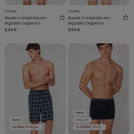
4 Cores
4 Cores
Boxers Compridos em
Boxers Compridos em
Algodão Orgânico
Algodão Orgânico
8,99 €
8,99 €
Novo
Novo
Long Fit
Escolhe 4 Paga 3
3=19,99€ | 6=29,99€