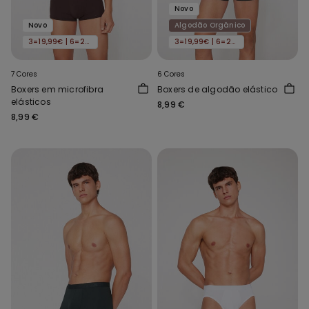
Novo
Novo
Algodão Orgânico
3=19,99€ | 6=29,99€
3=19,99€ | 6=29,99€
7 Cores
6 Cores
Boxers em microfibra
Boxers de algodão elástico
elásticos
8,99 €
8,99 €