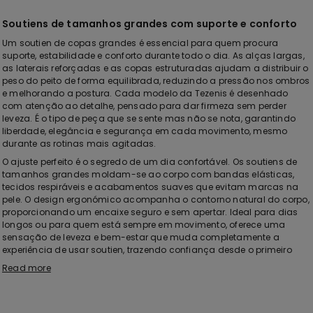
Soutiens de tamanhos grandes com suporte e conforto
Um soutien de copas grandes é essencial para quem procura
suporte, estabilidade e conforto durante todo o dia. As alças largas,
as laterais reforçadas e as copas estruturadas ajudam a distribuir o
peso do peito de forma equilibrada, reduzindo a pressão nos ombros
e melhorando a postura. Cada modelo da Tezenis é desenhado
com atenção ao detalhe, pensado para dar firmeza sem perder
leveza. É o tipo de peça que se sente mas não se nota, garantindo
liberdade, elegância e segurança em cada movimento, mesmo
durante as rotinas mais agitadas.
O ajuste perfeito é o segredo de um dia confortável. Os soutiens de
tamanhos grandes moldam-se ao corpo com bandas elásticas,
tecidos respiráveis e acabamentos suaves que evitam marcas na
pele. O design ergonómico acompanha o contorno natural do corpo,
proporcionando um encaixe seguro e sem apertar. Ideal para dias
longos ou para quem está sempre em movimento, oferece uma
sensação de leveza e bem-estar que muda completamente a
experiência de usar soutien, trazendo confiança desde o primeiro
momento em que é colocado.
Read more
Modelos de soutiens para peito grande
Os soutiens para peito grande da Tezenis estão disponíveis numa