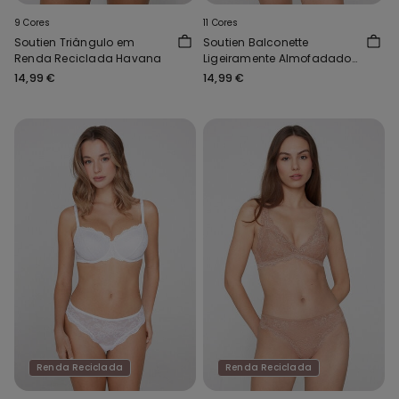
9 Cores
11 Cores
Soutien Triângulo em
Soutien Balconette
Renda Reciclada Havana
Ligeiramente Almofadado
Renda Reciclada Wien
14,99 €
14,99 €
Renda Reciclada
Renda Reciclada