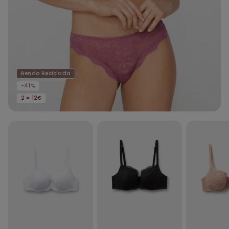
Renda Reciclada
-41%
2 = 12€