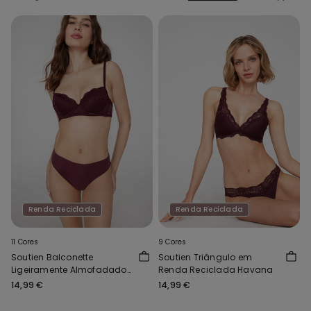
Renda Reciclada
Renda Reciclada
11 Cores
9 Cores
Soutien Balconette
Soutien Triângulo em
Ligeiramente Almofadado
Renda Reciclada Havana
Renda Reciclada Wien
14,99 €
14,99 €