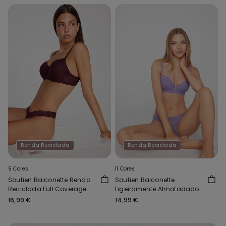
Renda Reciclada
Renda Reciclada
9 Cores
11 Cores
Soutien Balconette Renda
Soutien Balconette
Reciclada Full Coverage
Ligeiramente Almofadado
Prague
Renda Reciclada Wien
16,99 €
14,99 €