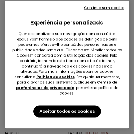
Prague
14,99 €
16,99 €
10,00 €
-41%
Continue sem aceitar
Experiência personalizada
Quer personalizar a sua navegação com conteúdos
exclusivos? Por meio dos cookies de definição de perfil
poderemos oferecer-lhe conteúdos personalizados e
publicidade adequada a si. Clicando em “Aceitar todos os
Cookies”, concorda com a utilização dos cookies. Pelo
contrário, fechando esta barra com o botão fechar,
continuará a navegação e os cookies não serão
ativados. Para mais informações sobre os cookies
consultar a
Política de cookies
. Em qualquer momento,
para alterar as suas preferência, clique em
Centro de
Renda Reciclada
preferências de privacidade
presente na política de
cookies.
-33%
Microfibra Reciclada
2 = 12€
Aceitar todos os cookies
5 Cores
11 Cores
Soutien Balconette em
Soutien Balconette
Microfibra Reciclada Wien
Ligeiramente Almofadado
Renda Reciclada Wien
14,99 €
14,99 €
10,00 €
-33%