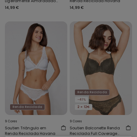
Ligeiramente Almofadado
Renda Reciclada Havana
Renda Reciclada Wien
14,99 €
14,99 €
Renda Reciclada
-41%
Renda Reciclada
2 = 12€
9 Cores
9 Cores
Soutien Triângulo em
Soutien Balconette Renda
Renda Reciclada Havana
Reciclada Full Coverage