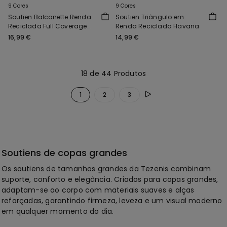
9 Cores
9 Cores
Soutien Balconette Renda
Soutien Triângulo em
Reciclada Full Coverage
Renda Reciclada Havana
Prague
16,99 €
14,99 €
18 de 44 Produtos
1
2
3
Soutiens de copas grandes
Os soutiens de tamanhos grandes da Tezenis combinam
suporte, conforto e elegância. Criados para copas grandes,
adaptam-se ao corpo com materiais suaves e alças
reforçadas, garantindo firmeza, leveza e um visual moderno
em qualquer momento do dia.