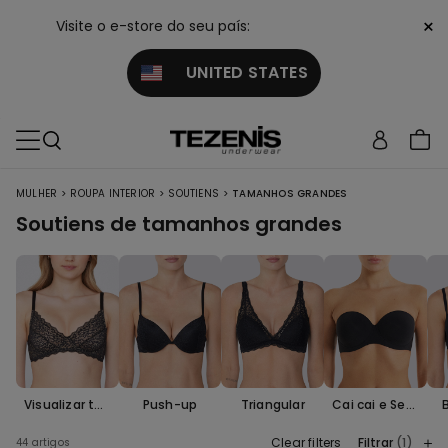
×
Visite o e-store do seu país:
UNITED STATES
>
>
>
MULHER
ROUPA INTERIOR
SOUTIENS
TAMANHOS GRANDES
Soutiens de tamanhos grandes
Visualizar tod
Push-up
Triangular
Cai cai e Sem
os
alças
Clear filters
Filtrar
(1)
44 artigos