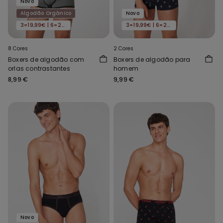
Novo
Algodão Orgânico
Novo
3=19,99€ | 6=29,99€
3=19,99€ | 6=29,99€
8 Cores
2 Cores
Boxers de algodão com
Boxers de algodão para
orlas contrastantes
homem
8,99 €
9,99 €
Novo