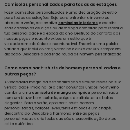
Camisolas personalizadas para todas as estações
Fazer camisolas personalizadas é uma declaração de estilo
para todas as estações. Seja para enfrentar o inverno ou
abraçar o verão, personaliza
camisolas interiores
, e escolhe
entre camisolas de alças ou de manga comprida para refletir a
tua personalidade e a época do ano. Desfruta do conforto das
nossas peças enquanto exibes um estilo que é
verdadeiramente único e inconfundível. Encontra uma paleta
variada que inclui o verde, vermelho e cinza escuro, sempre em
algodão. Descobre o poder da roupa de homem personalizada.
Como combinar t-shirts de homem personalizadas e
outras peças?
A verdadeira magia da personalização de roupa reside na sua
versatilidade. Imagina-te a criar conjuntos únicos: no inverno,
combina uma
camisola de manga comprida
personalizada
com um blazer bem cortado, calças de alfaiataria e botas
elegantes. Para o verão, opta por t-shirts homem
personalizadas, calções leves, ténis estilosos e um chapéu
descontraído. Descobre a harmonia entre as peças
personalizadas e cria looks que são a personificação do teu
estilo autêntico.