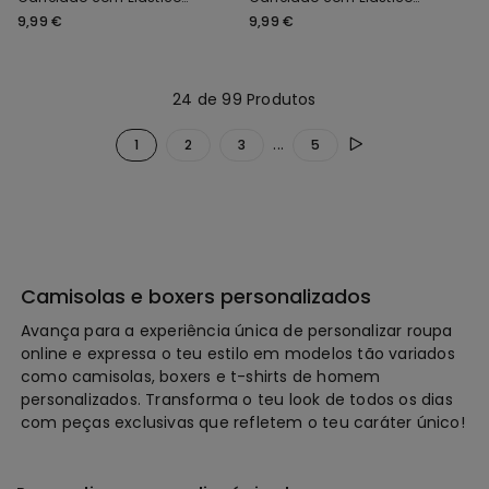
com Logótipo
com Logótipo
9,99 €
9,99 €
24 de 99 Produtos
...
1
2
3
5
Camisolas e boxers personalizados
Avança para a experiência única de personalizar roupa
online e expressa o teu estilo em modelos tão variados
como camisolas, boxers e t-shirts de homem
personalizados. Transforma o teu look de todos os dias
com peças exclusivas que refletem o teu caráter único!