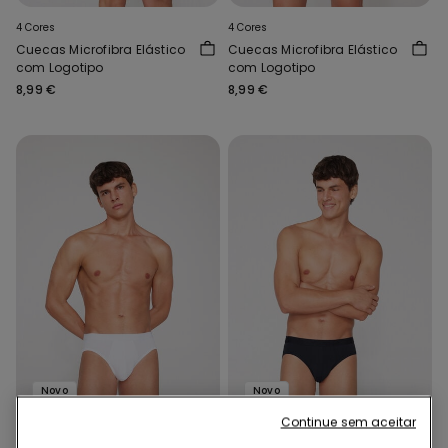
4 Cores
4 Cores
Cuecas Microfibra Elástico
Cuecas Microfibra Elástico
com Logotipo
com Logotipo
8,99 €
8,99 €
Novo
Novo
3=19,99€ | 6=29,99€
3=19,99€ | 6=29,99€
Continue sem aceitar