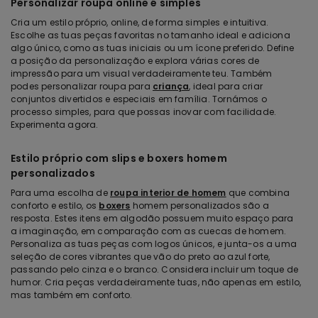
Personalizar roupa online é simples
Cria um estilo próprio, online, de forma simples e intuitiva.
Escolhe as tuas peças favoritas no tamanho ideal e adiciona
algo único, como as tuas iniciais ou um ícone preferido. Define
a posição da personalização e explora várias cores de
impressão para um visual verdadeiramente teu. Também
podes personalizar roupa para
criança
, ideal para criar
conjuntos divertidos e especiais em família. Tornámos o
processo simples, para que possas inovar com facilidade.
Experimenta agora.
Estilo próprio com slips e boxers homem
personalizados
Para uma escolha de
roupa interior de homem
que combina
conforto e estilo, os
boxers
homem personalizados são a
resposta. Estes itens em algodão possuem muito espaço para
a imaginação, em comparação com as cuecas de homem.
Personaliza as tuas peças com logos únicos, e junta-os a uma
seleção de cores vibrantes que vão do preto ao azul forte,
passando pelo cinza e o branco. Considera incluir um toque de
humor. Cria peças verdadeiramente tuas, não apenas em estilo,
mas também em conforto.