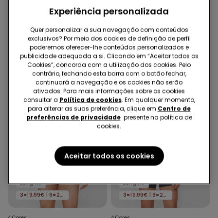
4 Cores
4 Cores
Experiência personalizada
Cuecas Microfibra Elástico
Cuecas Microfibra Elástico
com Logotipo
com Logotipo
Quer personalizar a sua navegação com conteúdos
8,99 €
8,99 €
exclusivos? Por meio dos cookies de definição de perfil
poderemos oferecer-lhe conteúdos personalizados e
publicidade adequada a si. Clicando em “Aceitar todos os
Cookies”, concorda com a utilização dos cookies. Pelo
contrário, fechando esta barra com o botão fechar,
continuará a navegação e os cookies não serão
ativados. Para mais informações sobre os cookies
consultar a
Política de cookies
. Em qualquer momento,
para alterar as suas preferência, clique em
Centro de
preferências de privacidade
presente na política de
cookies.
Aceitar todos os cookies
Novo
Novo
Long Fit
Long Fit
3=19,99€ | 6=29,99€
3=19,99€ | 6=29,99€
4 Cores
4 Cores