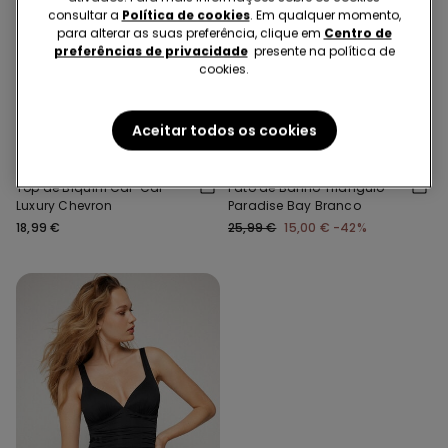
consultar a
Política de cookies
. Em qualquer momento,
para alterar as suas preferência, clique em
Centro de
preferências de privacidade
presente na política de
cookies.
-42%
Aceitar todos os cookies
1 Cor
1 Cor
Top de Biquíni Cai-Cai
Fato de Banho Triângulo
Luxury Chevron
Paradise Bay Branco
18,99 €
25,99 €
15,00 €
-42%