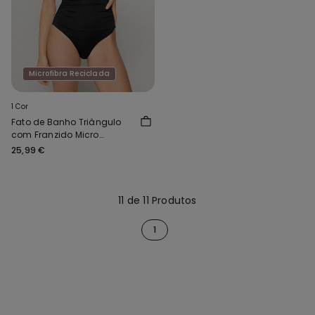
Microfibra Reciclada
1 Cor
Fato de Banho Triângulo
com Franzido Micro
Reciclada
25,99 €
11 de 11 Produtos
1