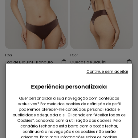
1 Cor
1 Cor
Top de Biquíni Triângulo
Cuecas de Biquíni
Ligeiramente Almofadado
Brasileiras Cavadas
Continue sem aceitar
Shiny Glam Choco
Arredondadas Shiny Glam
14,99 €
9,99 €
Choco
Experiência personalizada
Quer personalizar a sua navegação com conteúdos
exclusivos? Por meio dos cookies de definição de perfil
poderemos oferecer-lhe conteúdos personalizados e
publicidade adequada a si. Clicando em “Aceitar todos os
Cookies”, concorda com a utilização dos cookies. Pelo
contrário, fechando esta barra com o botão fechar,
continuará a navegação e os cookies não serão
ativados. Para mais informações sobre os cookies