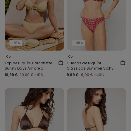
-41%
-40%
1 Cor
1 Cor
Top de Biquíni Balconette
Cuecas de Biquíni
Sunny Days Amarelo
Clássicas Summer Vichy
16,99 €
10,00 €
-41%
9,99 €
6,00 €
-40%