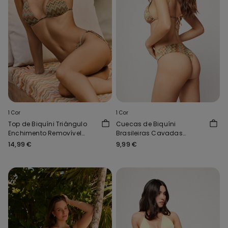
1 Cor
1 Cor
Top de Biquíni Triângulo
Cuecas de Biquíni
Enchimento Removível
Brasileiras Cavadas
Luxury Chevron
Arredondadas Luxury
14,99 €
9,99 €
Chevron