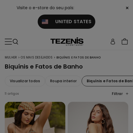
×
Visite o e-store do seu país:
UNITED STATES
>
>
MULHER
OS MAIS DESEJADOS
BIQUÍNIS E FATOS DE BANHO
Biquínis e Fatos de Banho
Visualizar todos
Roupa interior
Biquínis e Fatos de Ba
Filtrar
11 artigos