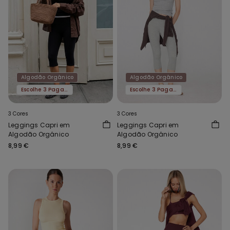
Algodão Orgânico
Algodão Orgânico
Escolhe 3 Paga 2
Escolhe 3 Paga 2
3 Cores
3 Cores
Leggings Capri em
Leggings Capri em
Algodão Orgânico
Algodão Orgânico
8,99 €
8,99 €