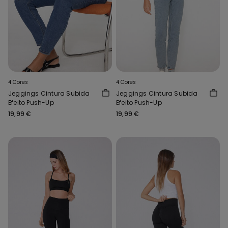
4 Cores
4 Cores
Jeggings Cintura Subida
Jeggings Cintura Subida
Efeito Push-Up
Efeito Push-Up
19,99 €
19,99 €