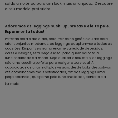
saída à noite ou para um look mais arranjado... Descobre
o teu modelo preferido!
Adoramos as leggings push-up, pretas e efeito pele.
Experimenta todas!
Perfeitas para o dia a dia, para treinos no ginásio ou até para
criar conjuntos modernos, as leggings adaptam-se a todas as
ocasiões. Disponíveis numa enorme variedade de tecidos,
cores e designs, esta peça é ideal para quem valoriza a
funcionalidade e a moda. Seja qual for o seu estilo, as leggings
são uma escolha perfeita para realçar o teu visual. A
capacidade de criar múltiplos visuais, desde looks desportivos
até combinações mais sofisticadas, faz das leggings uma
peça essencial, que prima pela funcionalidade, conforto e a
expressão individual criativa. Descobre aqui todos os modelos!
Ler mais
O que usar nos treinos ou tempos livres? As leggings
Tezenis!
As leggings da Tezenis são práticas, versáteis e confortáveis
para vestir tanto para o ginásio como numa caminhada ao ar-
livre, ou simplesmente para te sentires mais cómoda em casa.