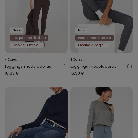
Novo
Novo
Roupa modeladora
Roupa modeladora
Escolhe 3 Paga 2
Escolhe 3 Paga 2
4 Cores
4 Cores
Leggings modeladoras
Leggings modeladoras
16,99 €
16,99 €