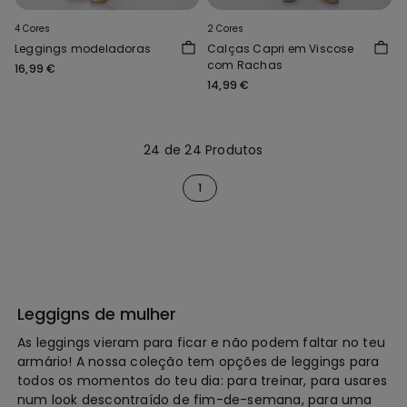
4 Cores
2 Cores
Leggings modeladoras
Calças Capri em Viscose
com Rachas
16,99 €
14,99 €
24 de 24 Produtos
1
Leggigns de mulher
As leggings vieram para ficar e não podem faltar no teu
armário! A nossa coleção tem opções de leggings para
todos os momentos do teu dia: para treinar, para usares
num look descontraído de fim-de-semana, para uma