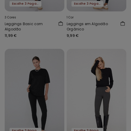
Escolhe 3 Paga 2
Escolhe 3 Paga 2
3 Cores
1 Cor
Leggings Basic com
Leggings em Algodão
Algodão
Orgânico
11,99 €
9,99 €
Escolhe 3 Paga 2
Escolhe 3 Paga 2