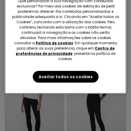
Quer personalizar a sua navegação com conteúdos
exclusivos? Por meio dos cookies de definição de perfil
poderemos oferecer-lhe conteúdos personalizados e
Escolhe 3 Paga 2
publicidade adequada a si. Clicando em “Aceitar todos os
Cookies”, concorda com a utilização dos cookies. Pelo
2 Cores
1 Cor
contrário, fechando esta barra com o botão fechar,
Leggings Térmicas em
Leggings Térmicas Efeito
continuará a navegação e os cookies não serão
Algodão
Pele
ativados. Para mais informações sobre os cookies
consultar a
Política de cookies
. Em qualquer momento,
14,99 €
16,99 €
para alterar as suas preferência, clique em
Centro de
preferências de privacidade
presente na política de
cookies.
Aceitar todos os cookies