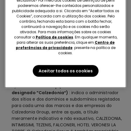
exclusivos? Por meio dos cookies de definição de perfil
aceitar, é recomendável não aceder nem utilizar os
poderemos oferecer-lhe conteúdos personalizados e
publicidade adequada a si. Clicando em “Aceitar todos os
conteúdos e os serviços oferecidos através dos nossos
Cookies”, concorda com a utilização dos cookies. Pelo
sítios.
contrário, fechando esta barra com o botão fechar,
continuará a navegação e os cookies não serão
ativados. Para mais informações sobre os cookies
consultar a
Política de cookies
. Em qualquer momento,
GLOSSÁRIO
para alterar as suas preferência, clique em
Centro de
preferências de privacidade
presente na política de
cookies.
Para uma consulta mais transparente e mais rápida,
elaboramos para si um glossário com os termos mais
Aceitar todos os cookies
utilizados nesta página.
a)
Calzedonia Group (doravante também
designado ”Calzedonia“)
: indica o administrador
dos sítios e dos domínios e subdomínios registados
para cada uma das marcas e das empresas do
Calzedonia Group, entre as quais, a título
meramente indicativo e não exaustivo, CALZEDONIA,
INTIMISSIMI, TEZENIS, FALCONERI, HOTEL VERONESI LA