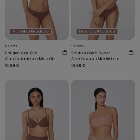
Microfibra Reciclada
Microfibra Reciclada
5 Cores
5 Cores
Soutien Cai-Cai
Soutien Faixa Super
Almofadado em Microfibra
Almofadado Madrid em
Reciclada New York
Microfibra Reciclada
15,99 €
16,99 €