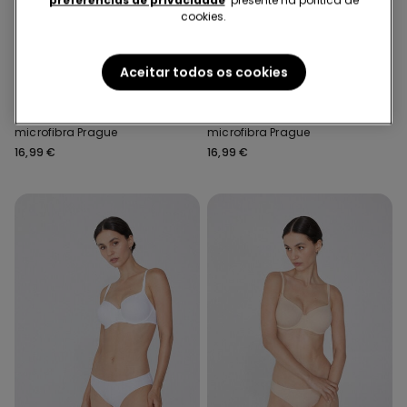
cookies.
Microfibra Reciclada
Microfibra Reciclada
Aceitar todos os cookies
5 Cores
5 Cores
Soutien balconette
Soutien balconette
microfibra Prague
microfibra Prague
16,99 €
16,99 €