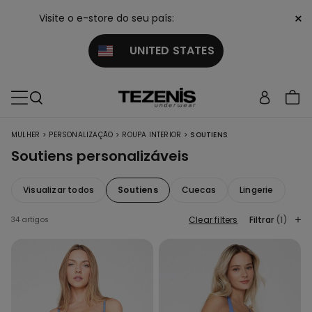
×
Visite o e-store do seu país:
UNITED STATES
>
>
>
MULHER
PERSONALIZAÇÃO
ROUPA INTERIOR
SOUTIENS
Soutiens personalizáveis
Visualizar todos
Soutiens
Cuecas
Lingerie
Clear filters
Filtrar
(1)
34 artigos