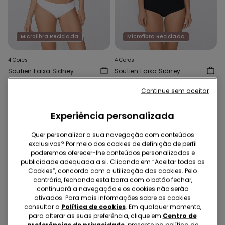
Microfibra Reciclada
Microfibra Reciclada
4 Cores
4 Cores
Soutien Faixa Sidney
Soutien Faixa Sidney
Microfibra Reciclada
Microfibra Reciclada
Continue sem aceitar
7,99 €
7,99 €
Experiência personalizada
Quer personalizar a sua navegação com conteúdos
exclusivos? Por meio dos cookies de definição de perfil
poderemos oferecer-lhe conteúdos personalizados e
publicidade adequada a si. Clicando em “Aceitar todos os
Cookies”, concorda com a utilização dos cookies. Pelo
contrário, fechando esta barra com o botão fechar,
continuará a navegação e os cookies não serão
ativados. Para mais informações sobre os cookies
consultar a
Política de cookies
. Em qualquer momento,
para alterar as suas preferência, clique em
Centro de
preferências de privacidade
presente na política de