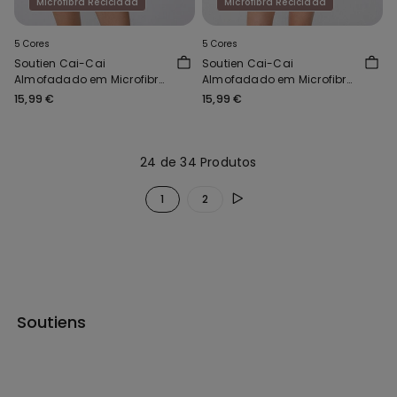
Microfibra Reciclada
Microfibra Reciclada
5 Cores
5 Cores
Soutien Cai-Cai
Soutien Cai-Cai
Almofadado em Microfibra
Almofadado em Microfibra
Reciclada New York
Reciclada New York
15,99 €
15,99 €
24 de 34 Produtos
1
2
Soutiens