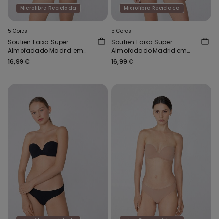
Microfibra Reciclada
Microfibra Reciclada
5 Cores
5 Cores
Soutien Faixa Super
Soutien Faixa Super
Almofadado Madrid em
Almofadado Madrid em
Microfibra Reciclada
Microfibra Reciclada
16,99 €
16,99 €