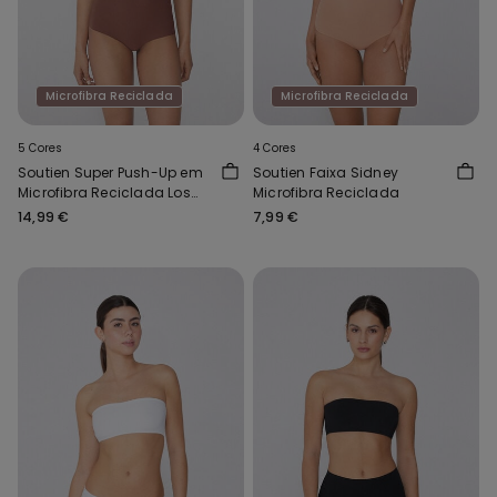
Microfibra Reciclada
Microfibra Reciclada
5 Cores
4 Cores
Soutien Super Push-Up em
Soutien Faixa Sidney
Microfibra Reciclada Los
Microfibra Reciclada
Angeles
14,99 €
7,99 €