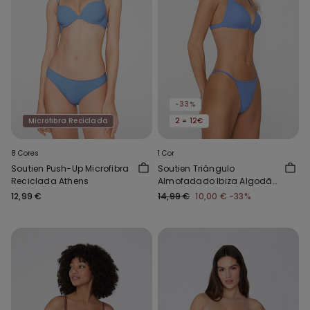
-33%
Microfibra Reciclada
2 = 12€
8 Cores
1 Cor
Soutien Push-Up Microfibra
Soutien Triângulo
Reciclada Athens
Almofadado Ibiza Algodão
Cutie
12,99 €
14,99 €
10,00 €
-33%