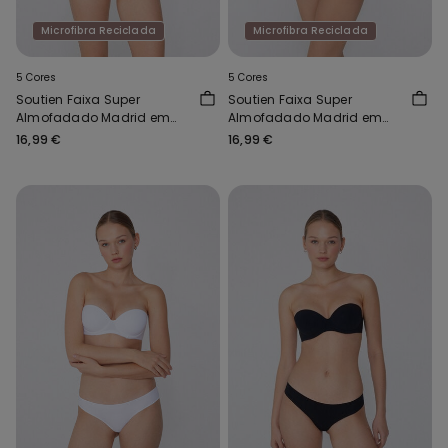
Microfibra Reciclada
Microfibra Reciclada
5 Cores
5 Cores
Soutien Faixa Super
Soutien Faixa Super
Almofadado Madrid em
Almofadado Madrid em
Microfibra Reciclada
Microfibra Reciclada
16,99 €
16,99 €