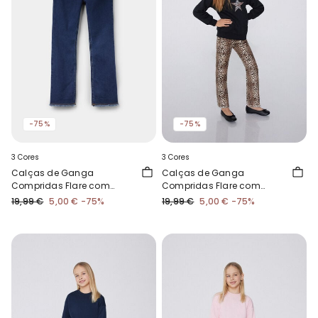
-75%
-75%
3 Cores
3 Cores
Calças de Ganga
Calças de Ganga
Compridas Flare com
Compridas Flare com
Fecho e Botão
Fecho e Botão
19,99 €
5,00 €
-75%
19,99 €
5,00 €
-75%