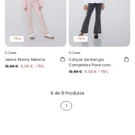
-75%
-75%
3 Cores
3 Cores
Jeans Skinny Menina
Calças de Ganga
Compridas Flare com
19,99 €
5,00 €
-75%
Fecho e Botão
19,99 €
5,00 €
-75%
6 de 6 Produtos
1