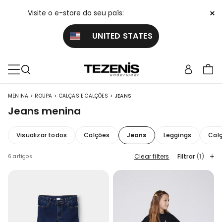
×
Visite o e-store do seu país:
UNITED STATES
>
>
>
MENINA
ROUPA
CALÇAS E CALÇÕES
JEANS
Jeans menina
Visualizar todos
Calções
Jeans
Leggings
Cal
Clear filters
Filtrar
(1)
6 artigos