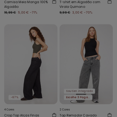
Camisa Meia Manga 100%
T-shirt em Algodão com
Algodão
Virola Quimono
16,99 €
5,00 €
-71%
9,99 €
3,00 €
-70%
Soutien integrado
-67%
Escolhe 3 Paga 2
4 Cores
2 Cores
Crop Top Alças Finas
Top Remador Cavado