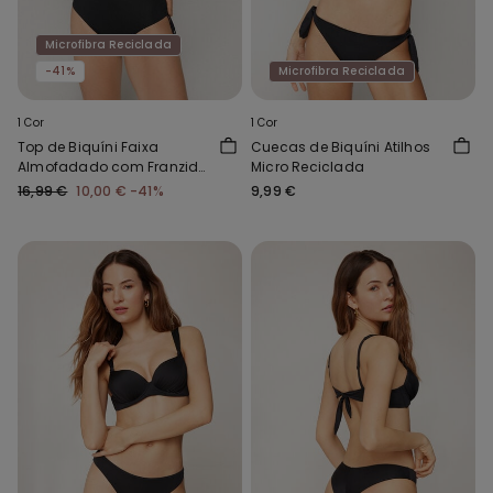
Microfibra Reciclada
-41%
Microfibra Reciclada
1 Cor
1 Cor
Top de Biquíni Faixa
Cuecas de Biquíni Atilhos
Almofadado com Franzido
Micro Reciclada
Microfibra Reciclada
16,99 €
10,00 €
-41%
9,99 €