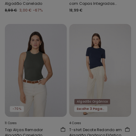
Algodão Canelado
com Copas Integradas
Algodão Canelado
8,99 €
3,00 €
-67%
18,99 €
Algodão Orgânico
-70%
Escolhe 3 Paga 2
11 Cores
4 Cores
Top Alças Remador
T-shirt Decote Redondo em
Algodão Canelado
Algodão Orgânico Elástico