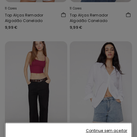
11 Cores
11 Cores
Top Alças Remador
Top Alças Remador
Algodão Canelado
Algodão Canelado
9,99 €
9,99 €
-67%
Escolhe 3 Paga 2
Continue sem aceitar