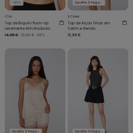
-33%
Escolhe 3 Paga 2
1 Cor
5 Cores
Top de Biquíni Push-Up
Top de Alças Finas em
Levemente Almofadado
Cetim e Renda
Micro Reciclada
14,99 €
10,00 €
-33%
12,99 €
Escolhe 3 Paga 2
Escolhe 3 Paga 2