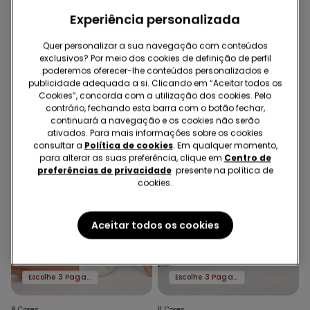
4 Cores
3 Cores
Experiência personalizada
Crop Top Alças Finas
Calções e Ganga com
Algodão Canelado
Franjas
Quer personalizar a sua navegação com conteúdos
8,99 €
3,00 €
-67%
18,99 €
exclusivos? Por meio dos cookies de definição de perfil
poderemos oferecer-lhe conteúdos personalizados e
publicidade adequada a si. Clicando em “Aceitar todos os
Cookies”, concorda com a utilização dos cookies. Pelo
contrário, fechando esta barra com o botão fechar,
continuará a navegação e os cookies não serão
ativados. Para mais informações sobre os cookies
consultar a
Política de cookies
. Em qualquer momento,
para alterar as suas preferência, clique em
Centro de
preferências de privacidade
presente na política de
cookies.
Aceitar todos os cookies
Escolhe 3 Paga 2
Escolhe 3 Paga 2
8 Cores
11 Cores