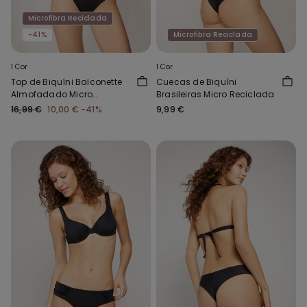
Microfibra Reciclada
-41%
Microfibra Reciclada
1 Cor
1 Cor
Top de Biquíni Balconette
Cuecas de Biquíni
Almofadado Micro
Brasileiras Micro Reciclada
Reciclada
16,99 €
10,00 €
-41%
9,99 €