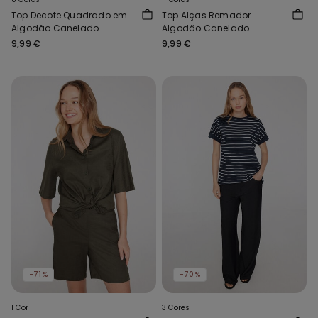
Top Decote Quadrado em
Top Alças Remador
Algodão Canelado
Algodão Canelado
9,99 €
9,99 €
-71%
-70%
1 Cor
3 Cores