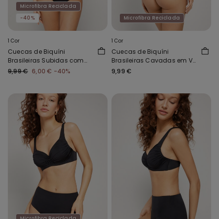
Microfibra Reciclada
-40%
Microfibra Reciclada
1 Cor
1 Cor
Cuecas de Biquíni
Cuecas de Biquíni
Brasileiras Subidas com
Brasileiras Cavadas em V
Franzido Micro Reciclada
Micro Reciclada
9,99 €
6,00 €
-40%
9,99 €
Microfibra Reciclada