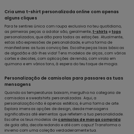
Cria uma t-shirt personalizada online com apenas
alguns cliques
Para te sentires única com roupa exclusiva no teu quotidiano,
as primeiras peças a adotar são, geralmente,
t-shirts
e
tops
personalizados, que dão para todas as estações. Atualmente,
estas são expressões de personalidade, e uma forma de
manifestares as tuas convicções. Escolhe peças lisas básicas
de algodão e dá-lhes vida! Tens modelos de alças, com vários
cortes e decotes, com aplicações de renda, com virola em
quimono e em vários tons, à espera do teu toque de magia.
Personalização de camisolas para passares as tuas
mensagens
Quando as temperaturas baixam, mergulha na categoria de
camisolas e sweatshirts personalizadas. Aqui, a
personalização não é apenas estética, é uma forma de arte.
Explora imensas opções de design, desde mensagens
significativas até elementos que refletem a tua personalidade.
Escolhe os teus modelos de
camisolas de manga comprida
:
de gola alta, decote redondo e até com capuz! Transforma o
inverno com uma coleção verdadeiramente tua.