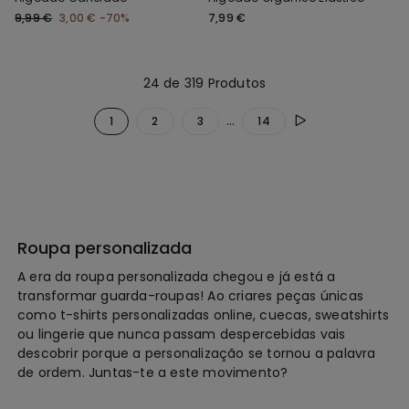
9,99 €
3,00 €
-70%
7,99 €
24 de 319 Produtos
...
1
2
3
14
Roupa personalizada
A era da roupa personalizada chegou e já está a
transformar guarda-roupas! Ao criares peças únicas
como t-shirts personalizadas online, cuecas, sweatshirts
ou lingerie que nunca passam despercebidas vais
descobrir porque a personalização se tornou a palavra
de ordem. Juntas-te a este movimento?