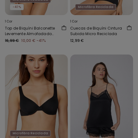
-41%
Microfibra Reciclada
1 Cor
1 Cor
Top de Biquíni Balconette
Cuecas de Biquíni Cintura
Levemente Almofadado
Subida Micro Reciclada
Franzido Reciclado
16,99 €
10,00 €
-41%
12,99 €
Microfibra Reciclada