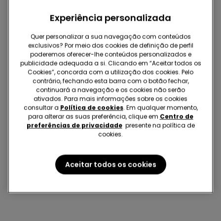
Experiência personalizada
Quer personalizar a sua navegação com conteúdos
exclusivos? Por meio dos cookies de definição de perfil
poderemos oferecer-lhe conteúdos personalizados e
-50%
publicidade adequada a si. Clicando em “Aceitar todos os
Cookies”, concorda com a utilização dos cookies. Pelo
contrário, fechando esta barra com o botão fechar,
3 Cores
continuará a navegação e os cookies não serão
Cueca de banho em
ativados. Para mais informações sobre os cookies
microfibra confortável
consultar a
Política de cookies
. Em qualquer momento,
9,99 €
5,00 €
-50%
para alterar as suas preferência, clique em
Centro de
preferências de privacidade
presente na política de
cookies.
9 de 9 Produtos
Aceitar todos os cookies
1