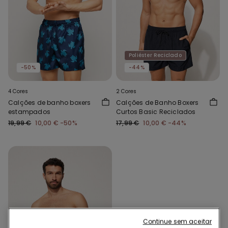
Poliéster Reciclado
-50%
-44%
4 Cores
2 Cores
Calções de banho boxers
Calções de Banho Boxers
estampados
Curtos Basic Reciclados
19,99 €
10,00 €
-50%
17,99 €
10,00 €
-44%
Continue sem aceitar