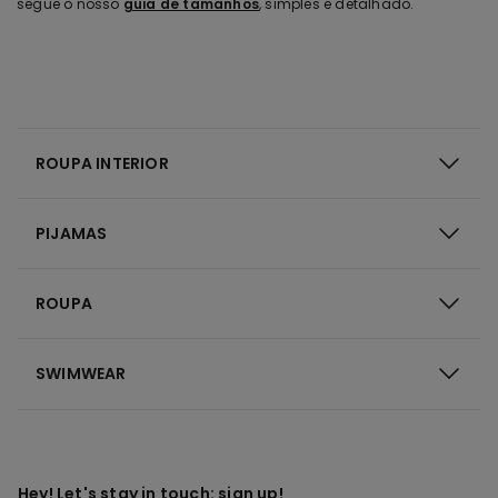
segue o nosso
guia de tamanhos
, simples e detalhado.
ROUPA INTERIOR
PIJAMAS
ROUPA
SWIMWEAR
Hey! Let's stay in touch: sign up!