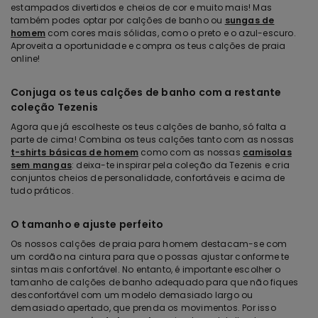
estampados divertidos e cheios de cor e muito mais! Mas
também podes optar por calções de banho ou
sungas de
homem
com cores mais sólidas, como o preto e o azul-escuro.
Aproveita a oportunidade e compra os teus calções de praia
online!
Conjuga os teus calções de banho com a restante
coleção Tezenis
Agora que já escolheste os teus calções de banho, só falta a
parte de cima! Combina os teus calções tanto com as nossas
t-shirts básicas de homem
como com as nossas
camisolas
sem mangas
: deixa-te inspirar pela coleção da Tezenis e cria
conjuntos cheios de personalidade, confortáveis e acima de
tudo práticos.
O tamanho e ajuste perfeito
Os nossos calções de praia para homem destacam-se com
um cordão na cintura para que o possas ajustar conforme te
sintas mais confortável. No entanto, é importante escolher o
tamanho de calções de banho adequado para que não fiques
desconfortável com um modelo demasiado largo ou
demasiado apertado, que prenda os movimentos. Por isso