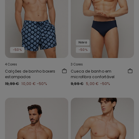
Novo
-50%
-50%
4 Cores
3 Cores
Calções de banho boxers
Cueca de banho em
estampados
microfibra confortável
19,99 €
10,00 €
-50%
9,99 €
5,00 €
-50%