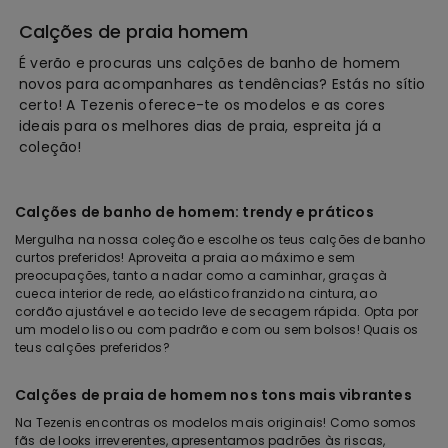
Calções de praia homem
É verão e procuras uns calções de banho de homem
novos para acompanhares as tendências? Estás no sítio
certo! A Tezenis oferece-te os modelos e as cores
ideais para os melhores dias de praia, espreita já a
coleção!
Calções de banho de homem: trendy e práticos
Mergulha na nossa coleção e escolhe os teus calções de banho
curtos preferidos! Aproveita a praia ao máximo e sem
preocupações, tanto a nadar como a caminhar, graças à
cueca interior de rede, ao elástico franzido na cintura, ao
cordão ajustável e ao tecido leve de secagem rápida. Opta por
um modelo liso ou com padrão e com ou sem bolsos! Quais os
teus calções preferidos?
Calções de praia de homem nos tons mais vibrantes
Na Tezenis encontras os modelos mais originais! Como somos
fãs de looks irreverentes, apresentamos padrões às riscas,