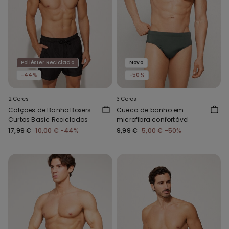
Poliéster Reciclado
Novo
-44%
-50%
2 Cores
3 Cores
Calções de Banho Boxers
Cueca de banho em
Curtos Basic Reciclados
microfibra confortável
17,99 €
10,00 €
-44%
9,99 €
5,00 €
-50%