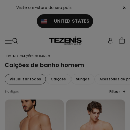
×
Visite o e-store do seu país:
UNITED STATES
>
HOMEM
CALÇÕES DE BANHO
Calções de banho homem
Visualizar todos
Calções
Sungas
Acessórios de pr
Filtrar
9 artigos