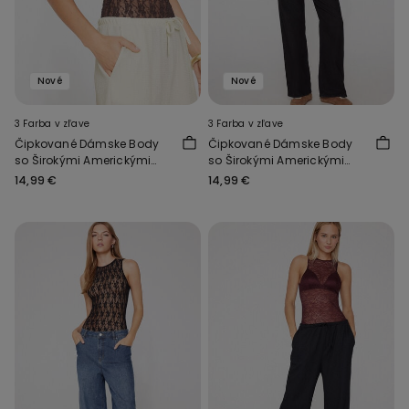
Nové
Nové
3 Farba v zľave
3 Farba v zľave
Čipkované Dámske Body
Čipkované Dámske Body
so Širokými Americkými
so Širokými Americkými
Prieramkami
Prieramkami
14,99 €
14,99 €