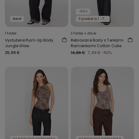
-50%
Nové
3 produkty | -70%
1 Farba
3 Farba v zľave
Vystužené Push-Up Body
Rebrované Body s Tenkými
Jungle Glow
Ramienkami Cotton Cutie
25,99 €
14,99 €
7,49 €
-50%
Integrovaná podprsenka
Integrovaná podprsenka