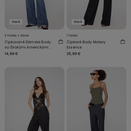
Nové
Nové
3 Farba v zľave
1 Farba
Čipkované Dámske Body
Čipkové Body Mistery
so Širokými Americkými
Essence
Prieramkami
14,99 €
25,99 €