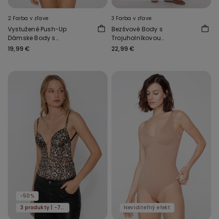
2 Farba v zľave
3 Farba v zľave
Vystužené Push-Up
Bezšvové Body s
Dámske Body s
Trojuholníkovou
Vymeniteľnými
Podprsenkou Natural Lifting
19,99 €
22,99 €
Ramienkami
-50%
3 produkty | -70%
Neviditeľný efekt