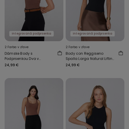
Integrovaná podprsenka
Integrovaná podprsenka
2 Farba v zľave
2 Farba v zľave
Dámske Body s
Body con Reggiseno
Podprsenkou Dva v
Spalla Larga Natural Lifting
Jednom Light Touch
2 in 1
24,99 €
24,99 €