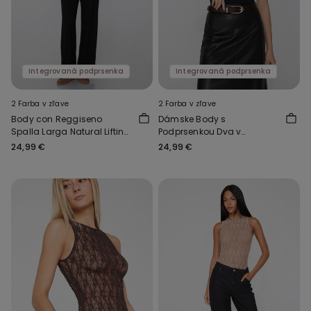
Integrovaná podprsenka
Integrovaná podprsenka
2 Farba v zľave
2 Farba v zľave
Body con Reggiseno
Dámske Body s
Spalla Larga Natural Lifting
Podprsenkou Dva v
2 in 1
Jednom Light Touch
24,99 €
24,99 €