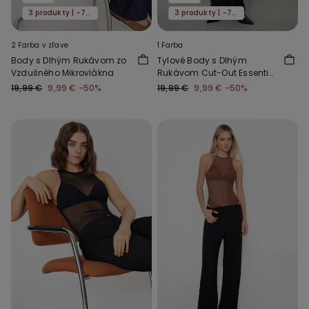
3 produkty | -70%
3 produkty | -70%
2 Farba v zľave
1 Farba
Body s Dlhým Rukávom zo
Tylové Body s Dlhým
Vzdušného Mikrovlákna
Rukávom Cut-Out Essential
Tulle
19,99 €
9,99 €
-50%
19,99 €
9,99 €
-50%