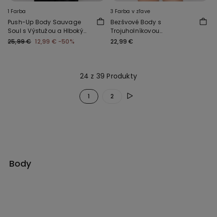
1 Farba
3 Farba v zľave
Push-Up Body Sauvage
Bezšvové Body s
Soul s Výstužou a Hlbokým
Trojuholníkovou
Výstrihom
Podprsenkou Natural Lifting
25,99 €
12,99 €
-50%
22,99 €
24 z 39 Produkty
1
2
Body