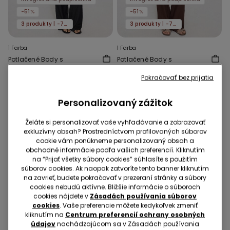
-51%
-51%
3 produkty | -70%
3 produkty | -70%
1 Farba
1 Farba
Potlačené Body s
Potlačené Body s
Podprsenkou a Americkým
Podprsenkou a Širokými
Pokračovať bez prijatia
Výstrihom Natural Lifting 2
Ramienkami Natural Lifting
24,99 €
12,29 €
-51%
24,99 €
12,29 €
-51%
v 1
2 v 1
Personalizovaný zážitok
Želáte si personalizovať vaše vyhľadávanie a zobrazovať
exkluzívny obsah? Prostredníctvom profilovaných súborov
cookie vám ponúkneme personalizovaný obsah a
obchodné informácie podľa vašich preferencií. Kliknutím
na “Prijať všetky súbory cookies” súhlasíte s použitím
súborov cookies. Ak naopak zatvoríte tento banner kliknutím
na zavrieť, budete pokračovať v prezeraní stránky a súbory
cookies nebudú aktívne. Bližšie informácie o súboroch
cookies nájdete v
Zásadách používania súborov
cookies
. Vaše preferencie môžete kedykoľvek zmeniť
kliknutím na
Centrum preferencií ochrany osobných
údajov
nachádzajúcom sa v Zásadách používania