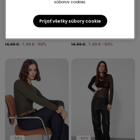
súborov cookies.
-50%
-50%
3 produkty | -70%
3 produkty | -70%
Prijať všetky súbory cookie
3 Farba v zľave
3 Farba v zľave
Rebrované Body s Tenkými
Rebrované Body s Tenkými
Ramienkami Cotton Cutie
Ramienkami Cotton Cutie
14,99 €
7,49 €
-50%
14,99 €
7,49 €
-50%
-50%
-50%