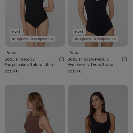
Nové
Nové
Integrovaná podprsenka
Integrovaná podprsenka
1 Farba
1 Farba
Body s Pásovou
Body s Podprsenkou a
Podprsenkou Natural Lifting
Výstrihom v Tvare Srdca
2 v 1
Natural Lifting 2 v 1
22,99 €
22,99 €