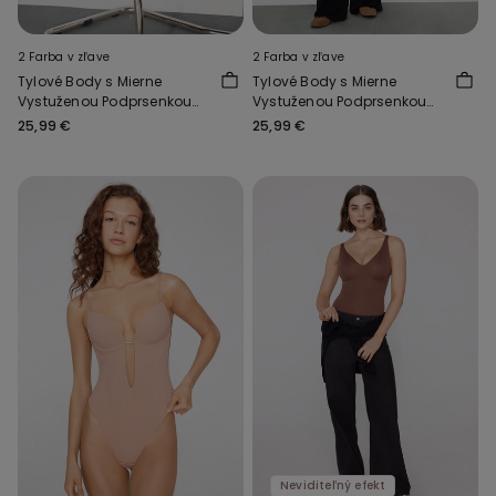
2 Farba v zľave
2 Farba v zľave
Tylové Body s Mierne
Tylové Body s Mierne
Vystuženou Podprsenkou
Vystuženou Podprsenkou
Essential Tulle
Essential Tulle
25,99 €
25,99 €
Neviditeľný efekt