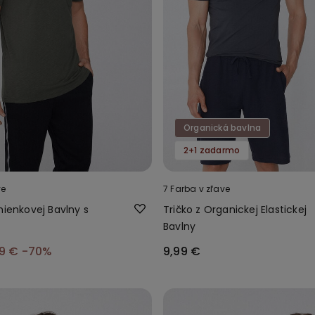
Organická bavlna
2+1 zadarmo
ve
7 Farba v zľave
mienkovej Bavlny s
Tričko z Organickej Elastickej
Bavlny
99 €
-70%
9,99 €