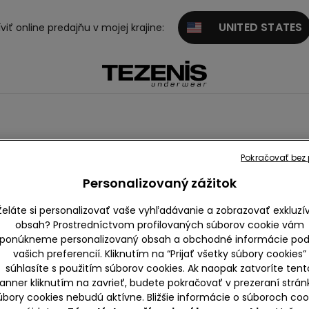
UNITED STATES
viť online predajňu v mojej krajine:
Pokračovať bez p
 dlhým rukávom
Mikiny
Termo topy
Personalizovaný zážitok
Želáte si personalizovať vaše vyhľadávanie a zobrazovať exkluzí
obsah? Prostredníctvom profilovaných súborov cookie vám
ponúkneme personalizovaný obsah a obchodné informácie pod
vašich preferencií. Kliknutím na “Prijať všetky súbory cookies”
súhlasíte s použitím súborov cookies. Ak naopak zatvoríte tent
anner kliknutím na zavrieť, budete pokračovať v prezeraní strán
úbory cookies nebudú aktívne. Bližšie informácie o súboroch coo