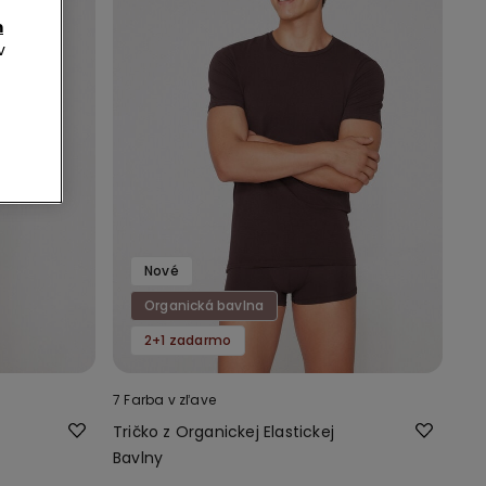
m
v
Nové
Organická bavlna
2+1 zadarmo
7 Farba v zľave
Tričko z Organickej Elastickej
Bavlny