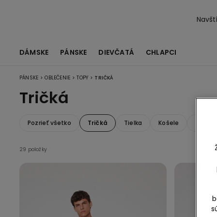
Navští
DÁMSKE
PÁNSKE
DIEVČATÁ
CHLAPCI
>
>
>
PÁNSKE
OBLEČENIE
TOPY
TRIČKÁ
Tričká
Pozrieť všetko
Tričká
Tielka
Košele
Topy s
29 položky
b
s