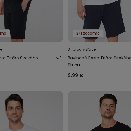
rmo
2+1 zadarmo
ve
3 Farba v zľave
ic Tričko Širokého
Bavlnené Basic Tričko Širokéh
Strihu
9,99 €