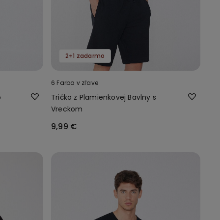
2+1 zadarmo
6 Farba v zľave
o
Tričko z Plamienkovej Bavlny s
Vreckom
9,99 €