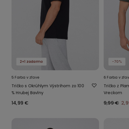
2+1 zadarmo
-70%
5 Farba v zľave
6 Farba v zľa
Tričko s Okrúhlym Výstrihom zo 100
Tričko z Pla
% Hrubej Bavlny
Vreckom
14,99 €
9,99 €
2,