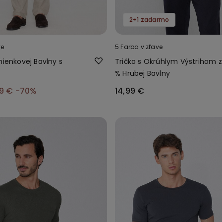
2+1 zadarmo
ve
5 Farba v zľave
mienkovej Bavlny s
Tričko s Okrúhlym Výstrihom z
% Hrubej Bavlny
99 €
-70%
14,99 €