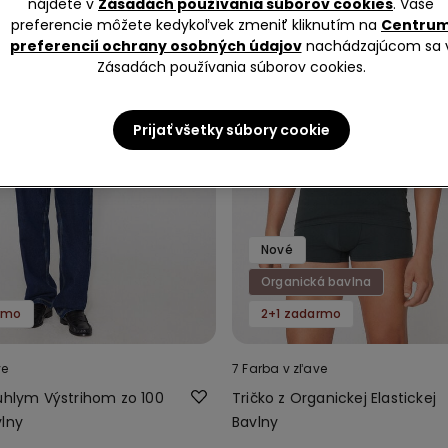
nájdete v
Zásadách používania súborov cookies
. Vaše
preferencie môžete kedykoľvek zmeniť kliknutím na
Centru
preferencií ochrany osobných údajov
nachádzajúcom sa 
Zásadách používania súborov cookies.
Prijať všetky súbory cookie
Nové
Organická bavlna
rmo
2+1 zadarmo
ve
7 Farba v zľave
rúhlym Výstrihom zo 100
Tričko z Organickej Elastickej
vlny
Bavlny