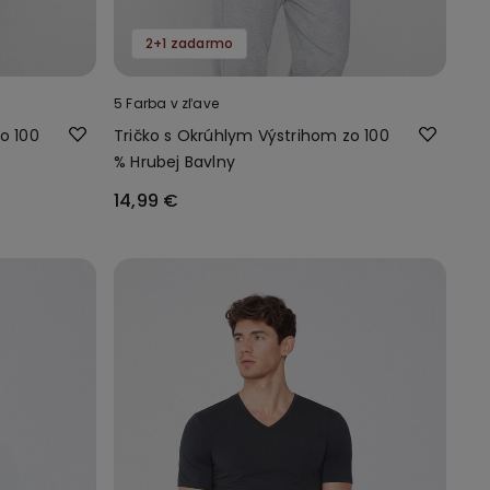
2+1 zadarmo
5 Farba v zľave
o 100
Tričko s Okrúhlym Výstrihom zo 100
% Hrubej Bavlny
14,99 €