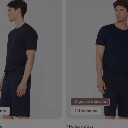
Organická bavlna
rmo
2+1 zadarmo
ve
7 Farba v zľave