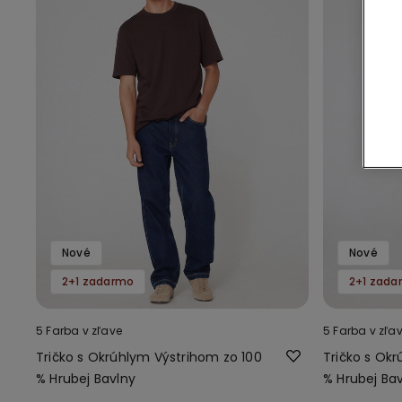
Nové
Nové
2+1 zadarmo
2+1 zada
5 Farba v zľave
5 Farba v zľa
Tričko s Okrúhlym Výstrihom zo 100
Tričko s Ok
% Hrubej Bavlny
% Hrubej Ba