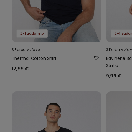
2+1 zadarmo
2+1 zada
3 Farba v zľave
3 Farba v zľa
Thermal Cotton Shirt
Bavlnené Bas
Strihu
12,99 €
9,99 €