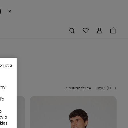
×
rijatia
vny
Odstrániť filtre
Filtruj
(1)
ľa
o
ky a
kies