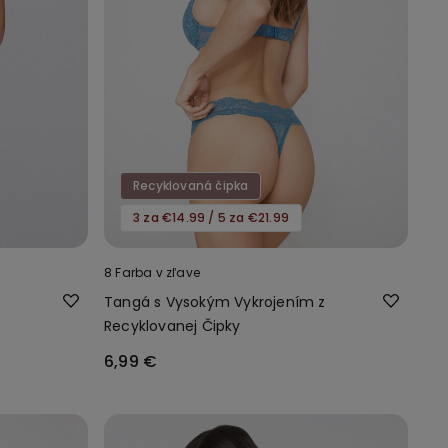
Recyklovaná čipka
3 za €14.99 / 5 za €21.99
8 Farba v zľave
Tangá s Vysokým Vykrojením z
Recyklovanej Čipky
6,99 €