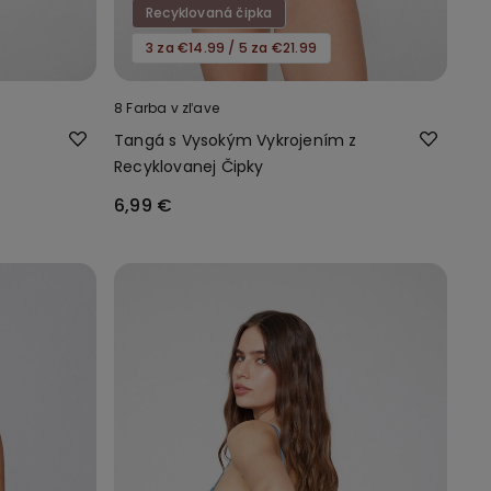
Recyklovaná čipka
3 za €14.99 / 5 za €21.99
8 Farba v zľave
z
Tangá s Vysokým Vykrojením z
Recyklovanej Čipky
6,99 €