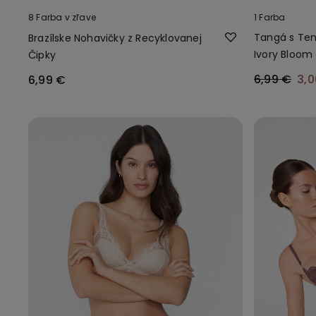
8 Farba v zľave
1 Farba
Tangá s Te
Brazílske Nohavičky z Recyklovanej
Ivory Bloom
Čipky
6,99 €
3,
6,99 €