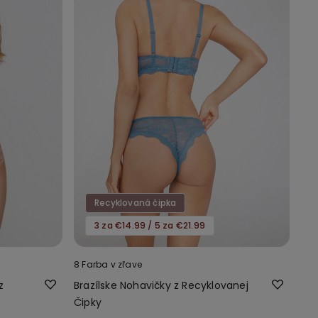
Recyklovaná čipka
3 za €14.99 / 5 za €21.99
8 Farba v zľave
z
Brazílske Nohavičky z Recyklovanej
Čipky