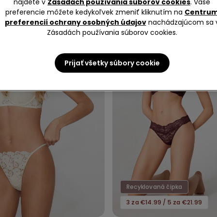
nájdete v
Zásadách používania súborov cookies
. Vaše
preferencie môžete kedykoľvek zmeniť kliknutím na
Centru
preferencií ochrany osobných údajov
nachádzajúcom sa 
Zásadách používania súborov cookies.
Prijať všetky súbory cookie
Recyklovaná čipka
3 za €14.99 / 5 za €21.99