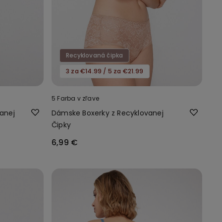
Recyklovaná čipka
3 za €14.99 / 5 za €21.99
5 Farba v zľave
vanej
Dámske Boxerky z Recyklovanej
Čipky
6,99 €