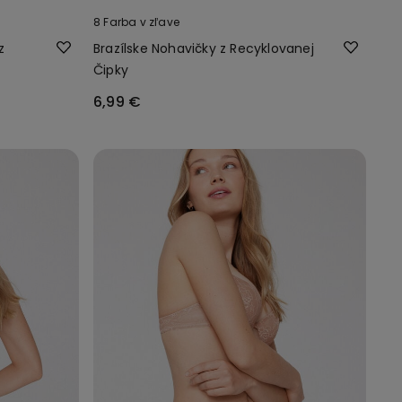
8 Farba v zľave
z
Brazílske Nohavičky z Recyklovanej
Čipky
6,99 €