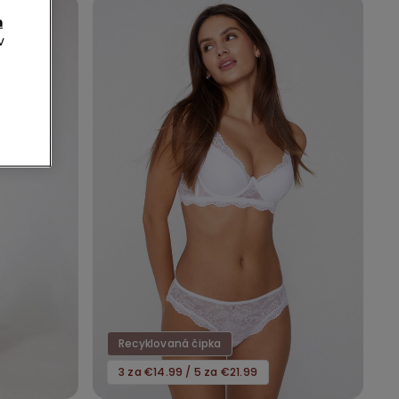
m
v
Recyklovaná čipka
3 za €14.99 / 5 za €21.99