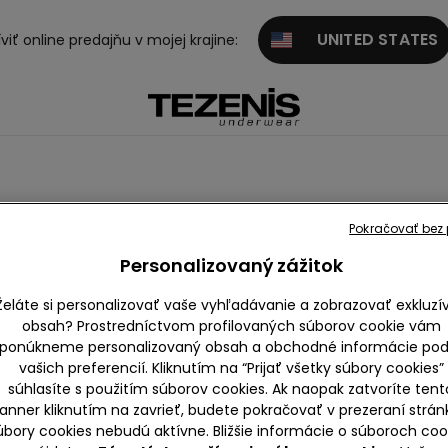
UNITED STATES
viť online predajňu v mojej krajine:
Pokračovať bez p
Personalizovaný zážitok
Želáte si personalizovať vaše vyhľadávanie a zobrazovať exkluzí
obsah? Prostredníctvom profilovaných súborov cookie vám
ponúkneme personalizovaný obsah a obchodné informácie pod
Čipka
Bavlna
Mikrovlákn
Tyl
vašich preferencií. Kliknutím na “Prijať všetky súbory cookies”
o
súhlasíte s použitím súborov cookies. Ak naopak zatvoríte tent
anner kliknutím na zavrieť, budete pokračovať v prezeraní strán
úbory cookies nebudú aktívne. Bližšie informácie o súboroch coo