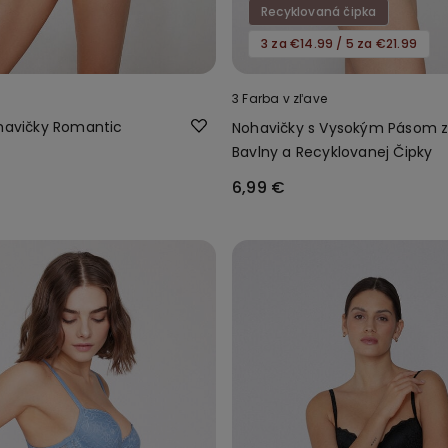
Recyklovaná čipka
3 za €14.99 / 5 za €21.99
3 Farba v zľave
ohavičky Romantic
Nohavičky s Vysokým Pásom 
Bavlny a Recyklovanej Čipky
6,99 €