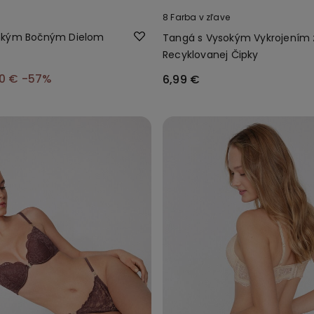
8 Farba v zľave
nkým Bočným Dielom
Tangá s Vysokým Vykrojením 
Recyklovanej Čipky
00 €
-57%
6,99 €