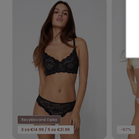
Recyklovaná čipka
3 za €14.99 / 5 za €21.99
-57%