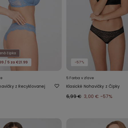
aná čipka
99 / 5 za €21.99
-57%
ve
5 Farba v zľave
havičky z Recyklovanej
Klasické Nohavičky z Čipky
6,99 €
3,00 €
-57%