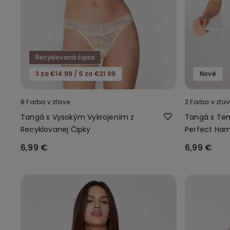
Recyklovaná čipka
3 za €14.99 / 5 za €21.99
Nové
8 Farba v zľave
2 Farba v zľa
Tangá s Vysokým Vykrojením z
Tangá s Te
Recyklovanej Čipky
Perfect Ha
6,99 €
6,99 €