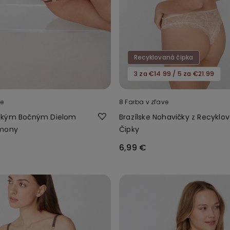
Recyklovaná čipka
3 za €14.99 / 5 za €21.99
ve
8 Farba v zľave
nkým Bočným Dielom
Brazílske Nohavičky z Recyklo
rmony
Čipky
6,99 €