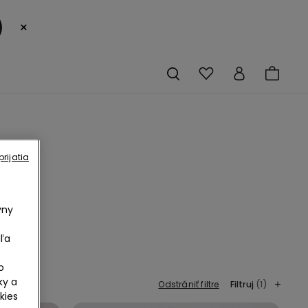
×
rijatia
vny
ľa
o
ky a
Odstrániť filtre
Filtruj
(1)
kies