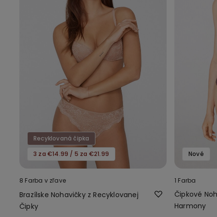
Recyklovaná čipka
3 za €14.99 / 5 za €21.99
Nové
8 Farba v zľave
1 Farba
Čipkové Noh
Brazílske Nohavičky z Recyklovanej
Harmony
Čipky