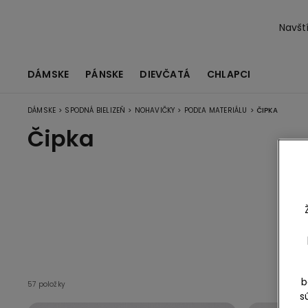
Navští
DÁMSKE
PÁNSKE
DIEVČATÁ
CHLAPCI
>
>
>
>
DÁMSKE
SPODNÁ BIELIZEŇ
NOHAVIČKY
PODĽA MATERIÁLU
ČIPKA
Čipka
b
57 položky
s