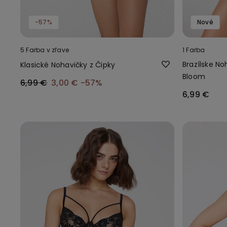
-57%
Nové
5 Farba v zľave
1 Farba
Brazílske N
Klasické Nohavičky z Čipky
Bloom
6,99 €
3,00 €
-57%
6,99 €