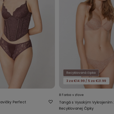
Recyklovaná čipka
3 za €14.99 / 5 za €21.99
8 Farba v zľave
avičky Perfect
Tangá s Vysokým Vykrojením 
Recyklovanej Čipky