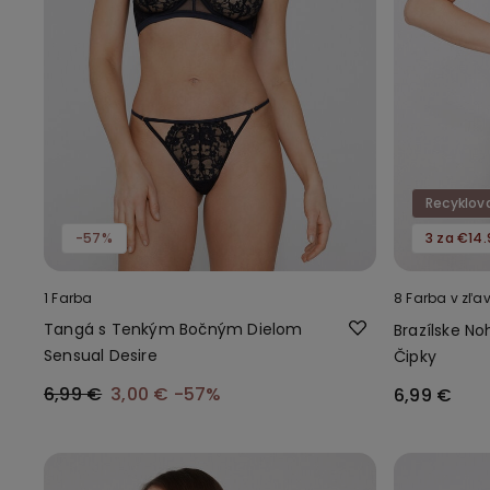
Recyklov
-57%
3 za €14.
1 Farba
8 Farba v zľa
Tangá s Tenkým Bočným Dielom
Brazílske No
Sensual Desire
Čipky
6,99 €
3,00 €
-57%
6,99 €