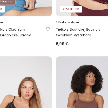
á bavlna
9€
2 za 9,99€
ve
3 Farba v zľave
elko s Okrúhlym
Tielko z Elastickej Bavlny s
 Organickej Bavlny
Okrúhlym Výstrihom
6,99 €