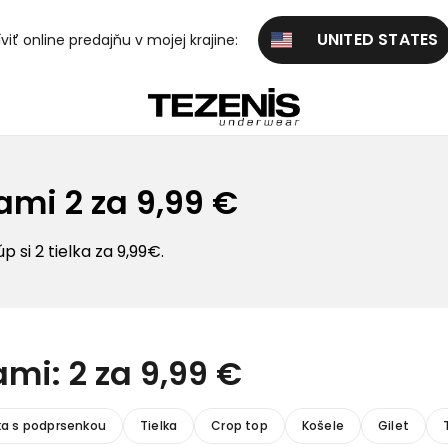
UNITED STATES
viť online predajňu v mojej krajine:
ami 2 za 9,99 €
 si 2 tielka za 9,99€.
mi: 2 za 9,99 €
lka s podprsenkou
Tielka
Crop top
Košele
Gilet