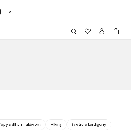
×
Topy s dlhým rukávom
Mikiny
Svetre a kardigány