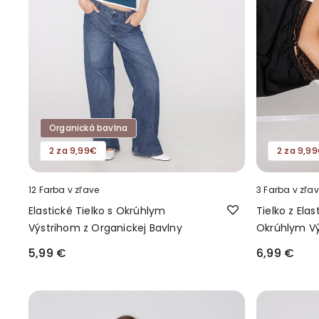
Organická bavlna
2 za 9,99€
2 za 9,9
12 Farba v zľave
3 Farba v zľa
Elastické Tielko s Okrúhlym
Tielko z Elas
Výstrihom z Organickej Bavlny
Okrúhlym V
5,99 €
6,99 €